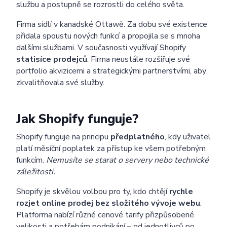
službu a postupně se rozrostli do celého světa.
Firma sídlí v kanadské Ottawě. Za dobu své existence
přidala spoustu nových funkcí a propojila se s mnoha
dalšími službami. V současnosti využívají Shopify
statisíce prodejců
. Firma neustále rozšiřuje své
portfolio akvizicemi a strategickými partnerstvími, aby
zkvalitňovala své služby.
Jak Shopify funguje?
Shopify funguje na principu
předplatného
, kdy uživatel
platí měsíční poplatek za přístup ke všem potřebným
funkcím.
Nemusíte se starat o servery nebo technické
záležitosti.
Shopify je skvělou volbou pro ty, kdo chtějí
rychle
rozjet online prodej bez složitého vývoje webu
.
Platforma nabízí různé cenové tarify přizpůsobené
velikosti a potřebám podnikání – od jednotlivců po