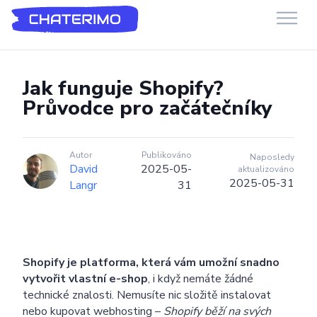
Chaterimo Podpora
GenAI chatbot pro e-commerce a webové stránky
Jak funguje Shopify?
Průvodce pro začátečníky
Autor
Publikováno
Naposledy
David
2025-05-
aktualizováno
2025-05-31
Langr
31
Shopify je platforma, která vám umožní snadno
vytvořit vlastní e-shop
, i když nemáte žádné
technické znalosti. Nemusíte nic složitě instalovat
nebo kupovat webhosting –
Shopify běží na svých