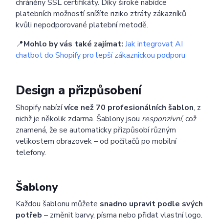
chráněny SSL certifikáty. Díky široké nabídce
platebních možností snížíte riziko ztráty zákazníků
kvůli nepodporované platební metodě.
📍
Mohlo by vás také zajímat:
Jak integrovat AI
chatbot do Shopify pro lepší zákaznickou podporu
Design a přizpůsobení
Shopify nabízí
více než 70 profesionálních šablon
, z
nichž je několik zdarma. Šablony jsou
responzivní
, což
znamená, že se automaticky přizpůsobí různým
velikostem obrazovek – od počítačů po mobilní
telefony.
Šablony
Každou šablonu můžete
snadno upravit podle svých
potřeb
– změnit barvy, písma nebo přidat vlastní logo.