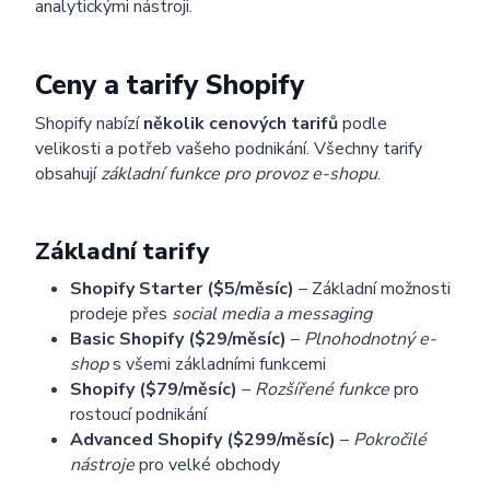
analytickými nástroji.
Ceny a tarify Shopify
Shopify nabízí
několik cenových tarifů
podle
velikosti a potřeb vašeho podnikání. Všechny tarify
ChatGPT pro webové stránky
Články
Ceník
obsahují
základní funkce pro provoz e-shopu
.
Poslat
Základní tarify
Powered by chaterimo
Shopify Starter ($5/měsíc)
– Základní možnosti
prodeje přes
social media a messaging
Basic Shopify ($29/měsíc)
–
Plnohodnotný e-
shop
s všemi základními funkcemi
Shopify ($79/měsíc)
–
Rozšířené funkce
pro
rostoucí podnikání
Advanced Shopify ($299/měsíc)
–
Pokročilé
nástroje
pro velké obchody