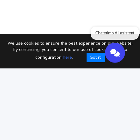
Chaterimo AI asistent
We use cookies to ensure the best experience on our website.
By continuing, you consent to our use of cookies or setup
configuration
here
.
Got it!
Privacy policy
Obchodní podmínky
Cookies
Copyright © Chaterimo