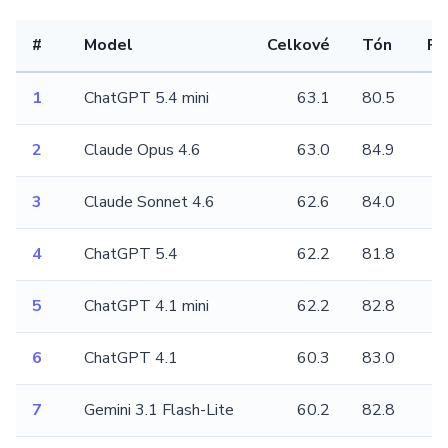
#
Model
Celkové
Tón
Pr
1
ChatGPT 5.4 mini
63.1
80.5
2
Claude Opus 4.6
63.0
84.9
3
Claude Sonnet 4.6
62.6
84.0
4
ChatGPT 5.4
62.2
81.8
5
ChatGPT 4.1 mini
62.2
82.8
6
ChatGPT 4.1
60.3
83.0
7
Gemini 3.1 Flash-Lite
60.2
82.8