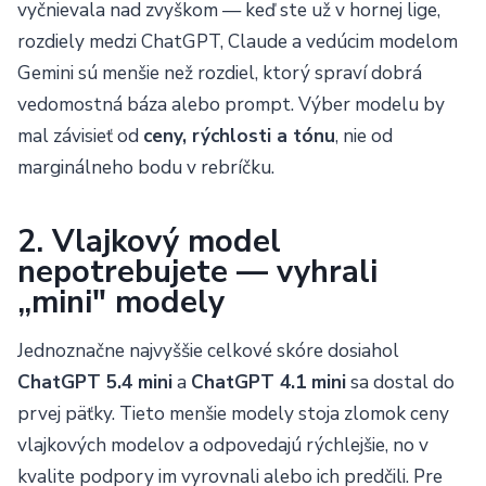
vyčnievala nad zvyškom — keď ste už v hornej lige,
rozdiely medzi ChatGPT, Claude a vedúcim modelom
Gemini sú menšie než rozdiel, ktorý spraví dobrá
vedomostná báza alebo prompt. Výber modelu by
mal závisieť od
ceny, rýchlosti a tónu
, nie od
marginálneho bodu v rebríčku.
2. Vlajkový model
nepotrebujete — vyhrali
„mini" modely
Jednoznačne najvyššie celkové skóre dosiahol
ChatGPT 5.4 mini
a
ChatGPT 4.1 mini
sa dostal do
prvej päťky. Tieto menšie modely stoja zlomok ceny
vlajkových modelov a odpovedajú rýchlejšie, no v
kvalite podpory im vyrovnali alebo ich predčili. Pre