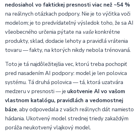
nedosiahol vo faktickej presnosti viac než ~54 %
na reálnych otázkach podpory. Nie je to výčitka voči
modelom; je to predvídateľný výsledok toho, že sa AI
všeobecného určenia pýtate na
vaše
konkrétne
produkty, sklad, dodacie lehoty a pravidlá vrátenia
tovaru — fakty, na ktorých nikdy nebola trénovaná.
Toto je tá najdôležitejšia vec, ktorú treba pochopiť
pred nasadením AI podpory: model je len polovica
systému. Tá druhá polovica — tá, ktorá uzatvára
medzeru v presnosti — je
ukotvenie AI vo vašom
vlastnom katalógu, pravidlách a vedomostnej
báze
, aby odpovedala z vašich reálnych dát namiesto
hádania. Ukotvený model strednej triedy zakaždým
poráža neukotvený vlajkový model.