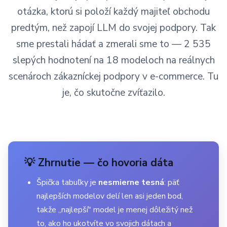
otázka, ktorú si položí každý majiteľ obchodu
predtým, než zapojí LLM do svojej podpory. Tak
sme prestali hádať a zmerali sme to — 2 535
slepých hodnotení na 18 modeloch na reálnych
scenároch zákazníckej podpory v e-commerce. Tu
je, čo skutočne zvíťazilo.
💡 Zhrnutie — čo hovoria dáta
Špička tabuľky je
nesmierne tesná
: päť
najlepších modelov delí len asi jeden bod,
takže „najlepší" model je menej dôležitý než
to, ako ho ukotvíte vo svojich dátach a