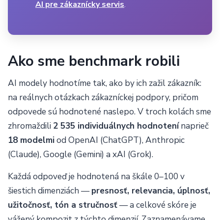
AI pre zákaznícky servis
.
Ako sme benchmark robili
AI modely hodnotíme tak, ako by ich zažil zákazník:
na reálnych otázkach zákazníckej podpory, pričom
odpovede sú hodnotené naslepo. V troch kolách sme
zhromaždili
2 535 individuálnych hodnotení
naprieč
18 modelmi
od OpenAI (ChatGPT), Anthropic
(Claude), Google (Gemini) a xAI (Grok).
Každá odpoveď je hodnotená na škále 0–100 v
šiestich dimenziách —
presnosť, relevancia, úplnosť,
užitočnosť, tón a stručnosť
— a celkové skóre je
vážený kompozit z týchto dimenzií. Zaznamenávame