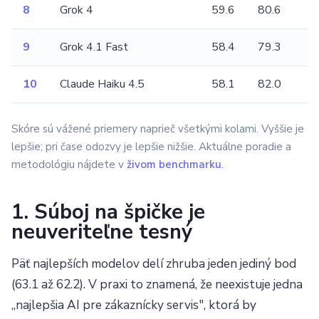
8
Grok 4
59.6
80.6
9
Grok 4.1 Fast
58.4
79.3
10
Claude Haiku 4.5
58.1
82.0
Skóre sú vážené priemery naprieč všetkými kolami. Vyššie je
lepšie; pri čase odozvy je lepšie nižšie. Aktuálne poradie a
metodológiu nájdete v
živom benchmarku
.
1. Súboj na špičke je
neuveriteľne tesný
Päť najlepších modelov delí zhruba jeden jediný bod
(63.1 až 62.2). V praxi to znamená, že neexistuje jedna
„najlepšia AI pre zákaznícky servis", ktorá by