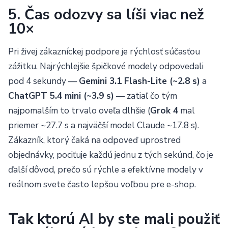
5. Čas odozvy sa líši viac než
10×
Pri živej zákazníckej podpore je rýchlosť súčasťou
zážitku. Najrýchlejšie špičkové modely odpovedali
pod 4 sekundy —
Gemini 3.1 Flash-Lite (~2.8 s)
a
ChatGPT 5.4 mini (~3.9 s)
— zatiaľ čo tým
ChatGPT pro webové stránky
Články
Ceník
najpomalším to trvalo oveľa dlhšie (
Grok 4
mal
priemer ~27.7 s a najväčší model Claude ~17.8 s).
Poslat
Zákazník, ktorý čaká na odpoveď uprostred
objednávky, pociťuje každú jednu z tých sekúnd, čo je
Powered by chaterimo
ďalší dôvod, prečo sú rýchle a efektívne modely v
reálnom svete často lepšou voľbou pre e-shop.
Tak ktorú AI by ste mali použiť