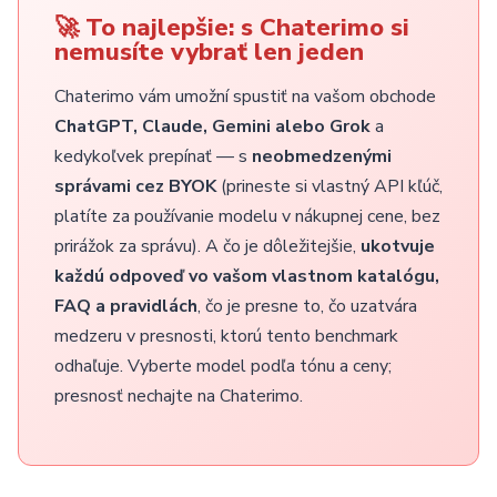
🚀 To najlepšie: s Chaterimo si
nemusíte vybrať len jeden
Chaterimo vám umožní spustiť na vašom obchode
ChatGPT, Claude, Gemini alebo Grok
a
kedykoľvek prepínať — s
neobmedzenými
správami cez BYOK
(prineste si vlastný API kľúč,
platíte za používanie modelu v nákupnej cene, bez
prirážok za správu). A čo je dôležitejšie,
ukotvuje
každú odpoveď vo vašom vlastnom katalógu,
FAQ a pravidlách
, čo je presne to, čo uzatvára
medzeru v presnosti, ktorú tento benchmark
odhaľuje. Vyberte model podľa tónu a ceny;
presnosť nechajte na Chaterimo.