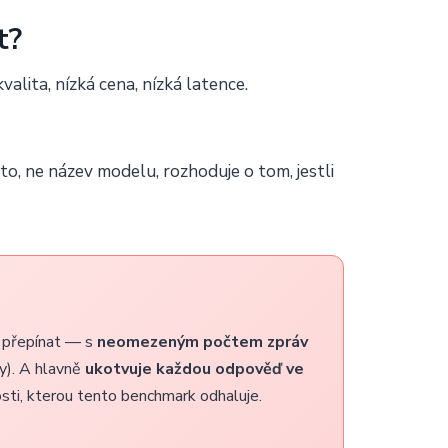
t?
alita, nízká cena, nízká latence.
 to, ne název modelu, rozhoduje o tom, jestli
i přepínat — s
neomezeným počtem zpráv
vy). A hlavně
ukotvuje každou odpověď ve
osti, kterou tento benchmark odhaluje.