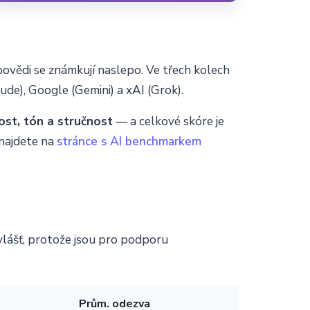
ovědi se známkují naslepo. Ve třech kolech
e), Google (Gemini) a xAI (Grok).
ost, tón a stručnost
— a celkové skóre je
 najdete na
stránce s AI benchmarkem
vlášť, protože jsou pro podporu
Prům. odezva