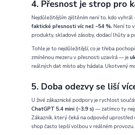
4. Přesnost je strop pro
Nejdůležitějším zjištěním není to, kdo vyhrál 
faktické přesnosti víc než ~54 %.
Není to v
produkty, skladové zásoby, dodací lhůty a p
Tohle je to nejdůležitější, co je třeba poch
zmíněnou mezeru v přesnosti uzavírá — je
uk
reálných dat místo aby hádala. Ukotvený mo
5. Doba odezvy se liší ví
U živé zákaznické podpory je rychlost součá
ChatGPT 5.4 mini (~3.9 s)
— zatímco ty nej
Zákazník, který čeká na odpověď uprostřed ná
shop často lepší volbou v reálném provozu.