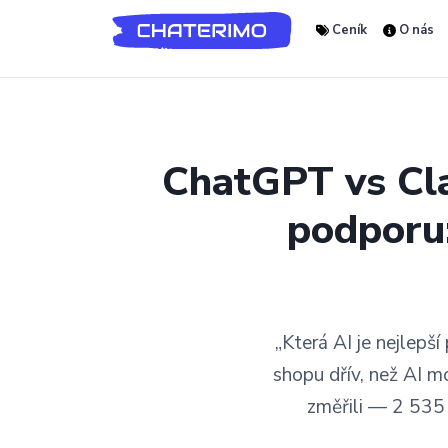
Ceník
O nás
ChatGPT vs Cla
podporu:
„Která AI je nejlepš
shopu dřív, než AI m
změřili — 2 535 