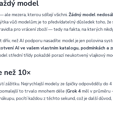
 každý model
— ale mezera, kterou sdílejí všichni.
Žádný model nedosáh
ýtka vůči modelům; je to předvídatelný důsledek toho, že 
ravidla pro vrácení zboží — tedy na fakta, na kterých nik
opit dřív, než AI podporu nasadíte: model je jen polovina s
otvení AI ve vašem vlastním katalogu, podmínkách a z
del střední třídy pokaždé porazí neukotvený vlajkový mo
ce než 10×
stí zážitku. Nejrychlejší modely ze špičky odpověděly do
pomalejší to trvalo mnohem déle (
Grok 4
měl v průměru ~2
kupu, pocítí každou z těchto sekund, což je další důvod, 