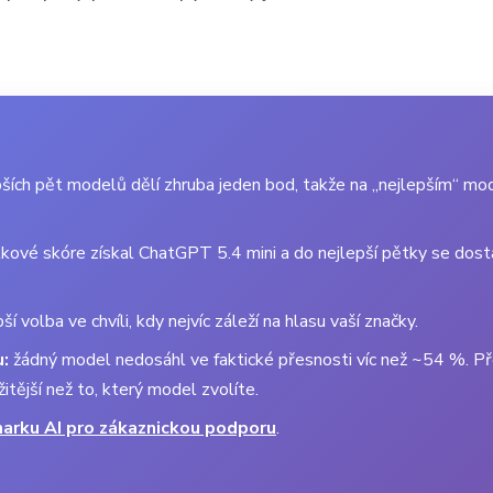
epších pět modelů dělí zhruba jeden bod, takže na „nejlepším“ mo
kové skóre získal ChatGPT 5.4 mini a do nejlepší pětky se dost
í volba ve chvíli, kdy nejvíc záleží na hlasu vaší značky.
:
žádný model nedosáhl ve faktické přesnosti víc než ~54 %. P
itější než to, který model zvolíte.
arku AI pro zákaznickou podporu
.