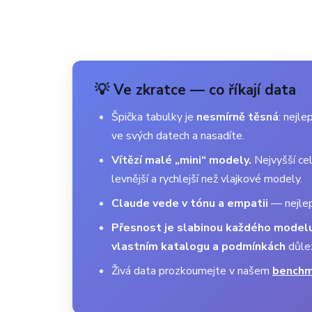
💡 Ve zkratce — co říkají data
Špička tabulky je
nesmírně těsná
: nejl
ve svých datech a nasadíte.
Vítězí malé „mini“ modely.
Nejvyšší cel
levnější a rychlejší než vlajkové modely.
Claude vede v tónu a empatii
— nejlepš
Přesnost je slabinou každého modelu
vlastním katalogu a podmínkách
důlež
Živá data prozkoumejte v našem
benchm