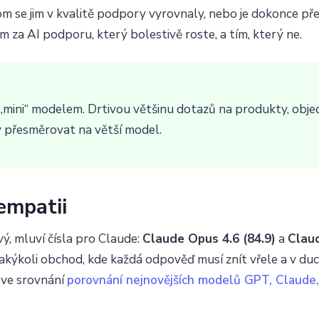
om se jim v kvalitě podpory vyrovnaly, nebo je dokonce pře
m za AI podporu, který bolestivě roste, a tím, který ne.
mini“ modelem. Drtivou většinu dotazů na produkty, obje
y přesměrovat na větší model.
 empatii
ý, mluví čísla pro Claude:
Claude Opus 4.6 (84.9)
a
Claud
 jakýkoli obchod, kde každá odpověď musí znít vřele a v d
 ve srovnání
porovnání nejnovějších modelů GPT, Claude,