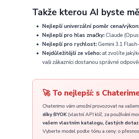
Takže kterou AI byste mě
Nejlepší univerzální poměr cena/výkon
Nejlepší pro hlas značky:
Claude (Opus 
Nejlepší pro rychlost:
Gemini 3.1 Flash-
Nejdůležitější ze všeho:
ať zvolíte jakýk
vaši zákazníci dostanou správné odpověd
🚀 To nejlepší: s Chaterim
Chaterimo vám umožní provozovat na vaše
díky BYOK
(vlastní API klíč, za používání m
vašem vlastním katalogu, častých dota
Vyberte model podle tónu a ceny; o přesnos