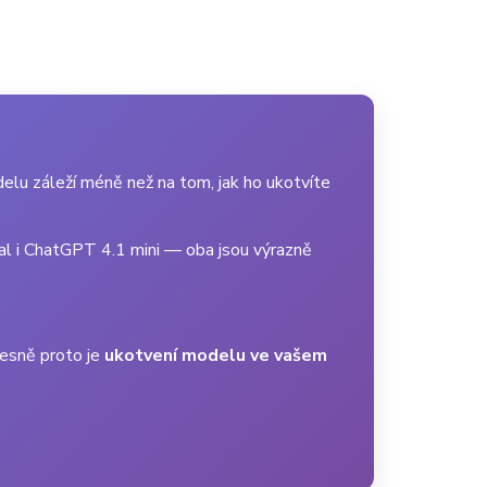
delu záleží méně než na tom, jak ho ukotvíte
al i ChatGPT 4.1 mini — oba jsou výrazně
řesně proto je
ukotvení modelu ve vašem