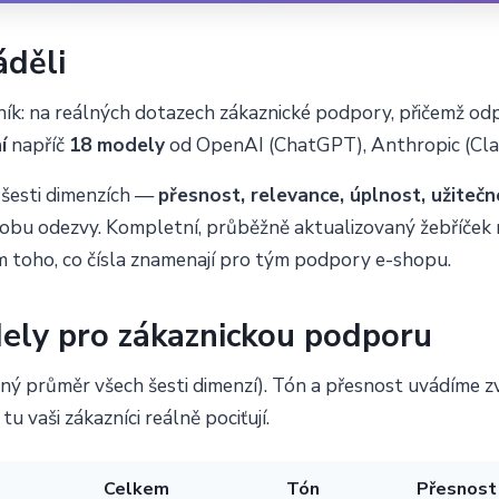
áděli
ník: na reálných dotazech zákaznické podpory, přičemž odp
í
napříč
18 modely
od OpenAI (ChatGPT), Anthropic (Claud
 šesti dimenzích —
přesnost, relevance, úplnost, užitečn
 dobu odezvy. Kompletní, průběžně aktualizovaný žebříček
em toho, co čísla znamenají pro tým podpory e-shopu.
dely pro zákaznickou podporu
ý průměr všech šesti dimenzí). Tón a přesnost uvádíme z
tu vaši zákazníci reálně pociťují.
Celkem
Tón
Přesnost