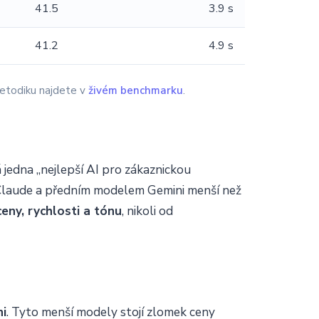
41.5
3.9 s
41.2
4.9 s
 metodiku najdete v
živém benchmarku
.
 jedna „nejlepší AI pro zákaznickou
T, Claude a předním modelem Gemini menší než
ceny, rychlosti a tónu
, nikoli od
ni
. Tyto menší modely stojí zlomek ceny