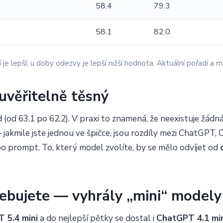
58.4
79.3
58.1
82.0
 je lepší; u doby odezvy je lepší nižší hodnota. Aktuální pořadí a
euvěřitelně těsný
 (od 63.1 po 62.2). V praxi to znamená, že neexistuje žádná
— jakmile jste jednou ve špičce, jsou rozdíly mezi ChatGP
bo prompt. To, který model zvolíte, by se mělo odvíjet od
řebujete — vyhrály „mini“ modely
 5.4 mini
a do nejlepší pětky se dostal i
ChatGPT 4.1 mi