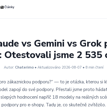
Články
ude vs Gemini vs Grok 
 Otestovali jsme 2 535
Autor:
Chaterimo
• Aktualizováno 2026-08-07 • 8 min čtení
í pro zákaznickou podporu?“ — to je otázka, kterou si k
odel zapojí do své podpory. Přestali jsme proto háda
slepých hodnocení napříč 18 modely na reálných scé
podpory pro e-shopy. Tady je, co skutečně zvítězilo.