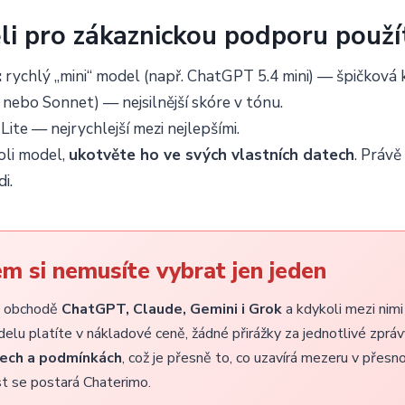
li pro zákaznickou podporu použí
:
rychlý „mini“ model (např. ChatGPT 5.4 mini) — špičková kv
nebo Sonnet) — nejsilnější skóre v tónu.
Lite — nejrychlejší mezi nejlepšími.
oli model,
ukotvěte ho ve svých vlastních datech
. Právě
i.
em si nemusíte vybrat jen jeden
m obchodě
ChatGPT, Claude, Gemini i Grok
a kdykoli mezi nim
odelu platíte v nákladové ceně, žádné přirážky za jednotlivé zprá
zech a podmínkách
, což je přesně to, co uzavírá mezeru v přesn
t se postará Chaterimo.