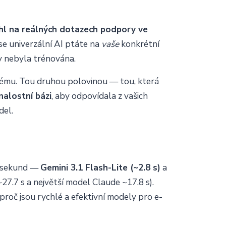
l na reálných dotazech podpory ve
se univerzální AI ptáte na
vaše
konkrétní
dy nebyla trénována.
ystému. Tou druhou polovinou — tou, která
nalostní bázi
, aby odpovídala z vašich
del.
 4 sekund —
Gemini 3.1 Flash-Lite (~2.8 s)
a
7.7 s a největší model Claude ~17.8 s).
proč jsou rychlé a efektivní modely pro e-