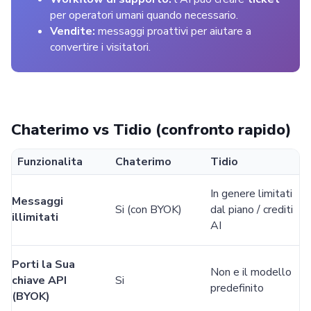
per operatori umani quando necessario.
Vendite:
messaggi proattivi per aiutare a
convertire i visitatori.
Chaterimo vs Tidio (confronto rapido)
Funzionalita
Chaterimo
Tidio
In genere limitati
Messaggi
Si (con BYOK)
dal piano / crediti
illimitati
AI
Porti la Sua
Non e il modello
chiave API
Si
predefinito
(BYOK)