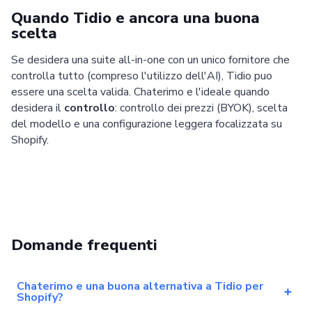
Quando Tidio e ancora una buona
scelta
Se desidera una suite all-in-one con un unico fornitore che
controlla tutto (compreso l'utilizzo dell'AI), Tidio puo
essere una scelta valida. Chaterimo e l'ideale quando
desidera il
controllo
: controllo dei prezzi (BYOK), scelta
Pricing
Articles
ChatGPT for Websites
del modello e una configurazione leggera focalizzata su
Shopify.
Send
Powered by chaterimo
Domande frequenti
Chaterimo e una buona alternativa a Tidio per
Shopify?