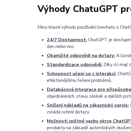
Výhody ChatuGPT pr
Mezi hlavní výhody používání livechatu s Chat
24/7 Dostupnost:
ChatGPT je dostupný n
den nebo noc.
Okamžité odpovědi na dotazy:
AI posk
Standardizace odpovědí:
Díky AI mají 
Schopnost učení se z interakcí:
ChatGP
efektivnějšímu řešení problémů.
Databázová integrace pro přizpůsobe
objednávkách, stavu zásilek a dalších pot
Snížení nákladů na zákaznický servis:
zvládá rutinní dotazy.
Možnosti zpětné vazby skrze ChatGP
produkty na základě autentických zkušeno