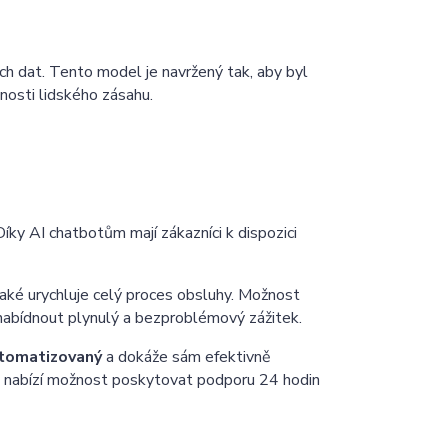
ch dat. Tento model je navržený tak, aby byl
osti lidského zásahu.
 Díky AI chatbotům mají zákazníci k dispozici
také urychluje celý proces obsluhy. Možnost
Chaterimo HelpDesk
 nabídnout plynulý a bezproblémový zážitek.
Have a question?
utomatizovaný
a dokáže sám efektivně
é nabízí možnost poskytovat podporu 24 hodin