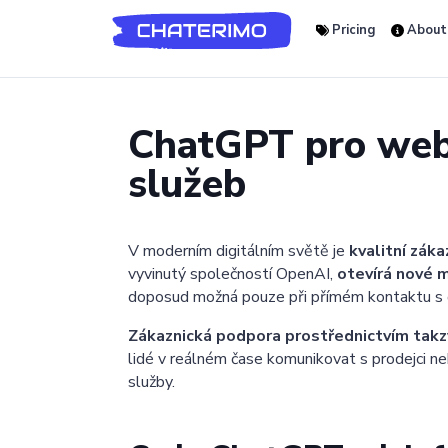
Pricing
About
ChatGPT pro webo
služeb
V moderním digitálním světě je
kvalitní zák
vyvinutý společností OpenAI,
otevírá nové m
doposud možná pouze při přímém kontaktu s
Zákaznická podpora prostřednictvím takz
lidé v reálném čase komunikovat s prodejci ne
služby.