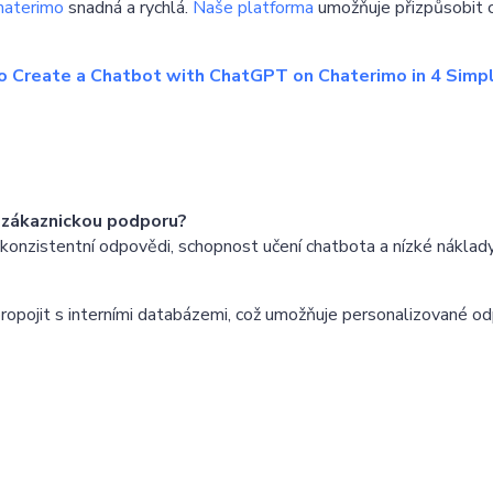
haterimo
snadná a rychlá.
Naše platforma
umožňuje přizpůsobit 
 Create a Chatbot with ChatGPT on Chaterimo in 4 Simp
 zákaznickou podporu?
konzistentní odpovědi, schopnost učení chatbota a nízké náklady
propojit s interními databázemi, což umožňuje personalizované od