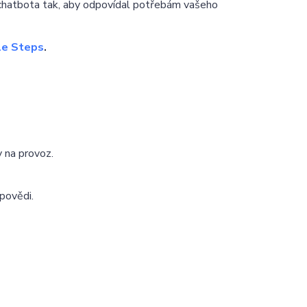
chatbota tak, aby odpovídal potřebám vašeho
le Steps
.
 na provoz.
povědi.