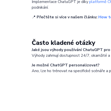
Implementace ChatuGPT je díky
platformě C
podnikání.
📍
Přečtěte si více v našem článku:
How to
Často kladené otázky
Jaké jsou výhody používání ChatuGPT pro
Výhody zahrnují dostupnost 24/7, okamžité a 
Je možné ChatGPT personalizovat?
Ano, lze ho trénovat na specifické scénáře a 