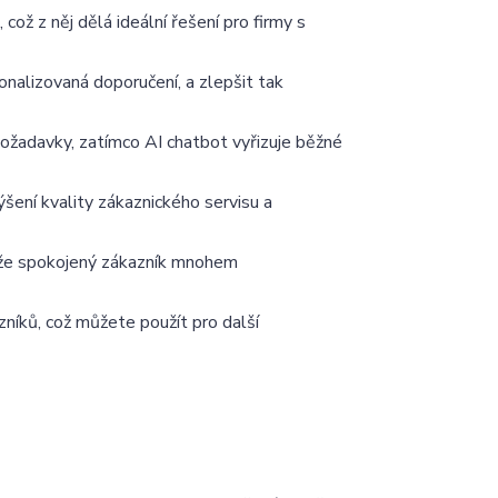
ž z něj dělá ideální řešení pro firmy s
nalizovaná doporučení, a zlepšit tak
ožadavky, zatímco AI chatbot vyřizuje běžné
šení kvality zákaznického servisu a
tože spokojený zákazník mnohem
íků, což můžete použít pro další