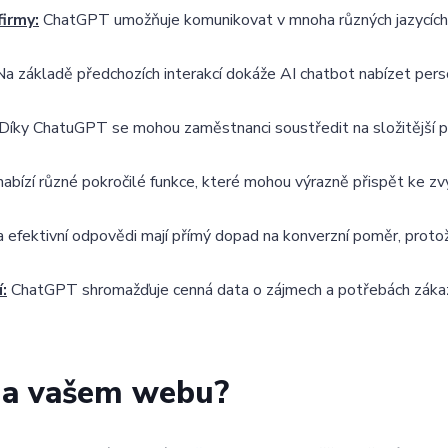
firmy:
ChatGPT umožňuje komunikovat v mnoha různých jazycích, co
a základě předchozích interakcí dokáže AI chatbot nabízet perso
Díky ChatuGPT se mohou zaměstnanci soustředit na složitější p
ízí různé pokročilé funkce, které mohou výrazně přispět ke zvý
 efektivní odpovědi mají přímý dopad na konverzní poměr, pro
:
ChatGPT shromažďuje cenná data o zájmech a potřebách zákazn
 na vašem webu?