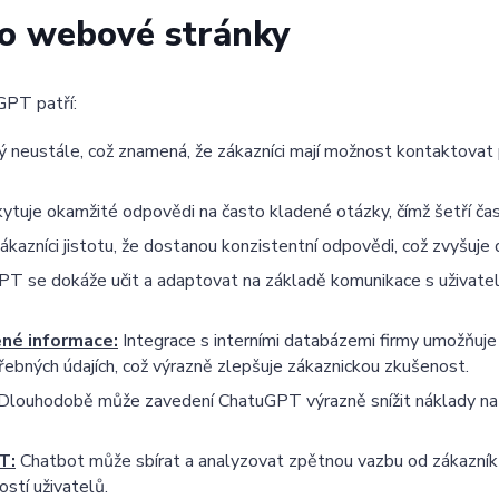
o webové stránky
GPT patří:
eustále, což znamená, že zákazníci mají možnost kontaktovat po
ytuje okamžité odpovědi na často kladené otázky, čímž šetří čas
zákazníci jistotu, že dostanou konzistentní odpovědi, což zvyšuj
T se dokáže učit a adaptovat na základě komunikace s uživatel
né informace:
Integrace s interními databázemi firmy umožňuj
řebných údajích, což výrazně zlepšuje zákaznickou zkušenost.
Dlouhodobě může zavedení ChatuGPT výrazně snížit náklady na li
T:
Chatbot může sbírat a analyzovat zpětnou vazbu od zákazník
stí uživatelů.