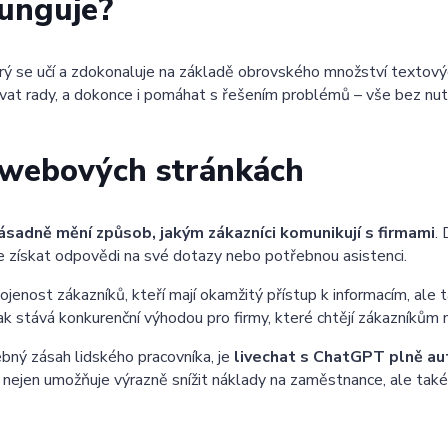
funguje?
erý se učí a zdokonaluje na základě obrovského množství textový
at rady, a dokonce i pomáhat s řešením problémů – vše bez nutn
webových stránkách
adně mění způsob, jakým zákazníci komunikují s firmami
.
 získat odpovědi na své dotazy nebo potřebnou asistenci.
enost zákazníků, kteří mají okamžitý přístup k informacím, ale 
k stává konkurenční výhodou pro firmy, které chtějí zákazníkům
ebný zásah lidského pracovníka, je
livechat s ChatGPT plně a
 nejen umožňuje výrazně snížit náklady na zaměstnance, ale tak