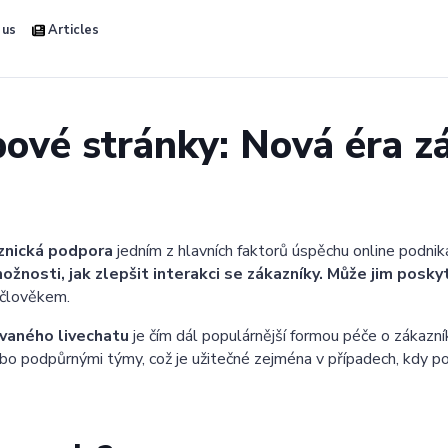
 us
Articles
vé stránky: Nová éra z
aznická podpora
jedním z hlavních faktorů úspěchu online podni
ožnosti, jak zlepšit interakci se zákazníky. Může jim poskyt
 člověkem.
vaného livechatu
je čím dál populárnější formou péče o zákaz
bo podpůrnými týmy, což je užitečné zejména v případech, kdy po