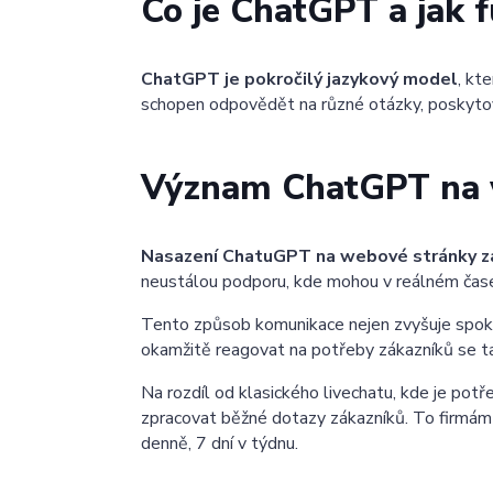
Co je ChatGPT a jak 
ChatGPT je pokročilý jazykový model
, kt
schopen odpovědět na různé otázky, poskytov
Význam ChatGPT na 
Nasazení ChatuGPT na webové stránky zás
neustálou podporu, kde mohou v reálném čase
Tento způsob komunikace nejen zvyšuje spokoj
okamžitě reagovat na potřeby zákazníků se ta
Na rozdíl od klasického livechatu, kde je potř
zpracovat běžné dotazy zákazníků. To firmám
denně, 7 dní v týdnu.