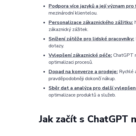
Podpora více jazyků a její význam pro 
mezinárodní klientelou.
Personalizace zákaznického zážitku:
N
zákaznický zážitek.
Snížení zátěže pro lidské pracovníky:
dotazy.
Vylepšení zákaznické péče:
ChatGPT nab
optimalizaci procesů.
Dopad na konverze a prodeje:
Rychlé a
pravděpodobněji dokončí nákup.
Sběr dat a analýza pro další vylepšení
optimalizace produktů a služeb.
Jak začít s ChatGPT