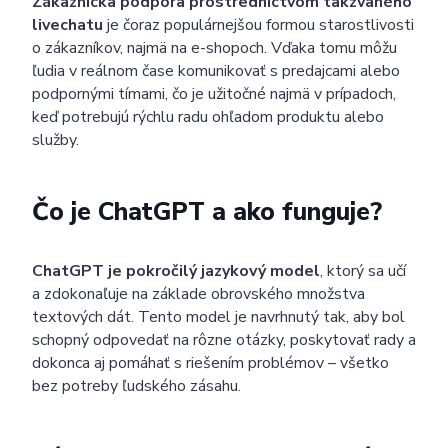
Zákaznícka podpora prostredníctvom takzvaného
livechatu
je čoraz populárnejšou formou starostlivosti
o zákazníkov, najmä na e-shopoch. Vďaka tomu môžu
ľudia v reálnom čase komunikovať s predajcami alebo
podpornými tímami, čo je užitočné najmä v prípadoch,
keď potrebujú rýchlu radu ohľadom produktu alebo
služby.
Čo je ChatGPT a ako funguje?
ChatGPT je pokročilý jazykový model
, ktorý sa učí
a zdokonaľuje na základe obrovského množstva
textových dát. Tento model je navrhnutý tak, aby bol
schopný odpovedať na rôzne otázky, poskytovať rady a
dokonca aj pomáhať s riešením problémov – všetko
bez potreby ľudského zásahu.