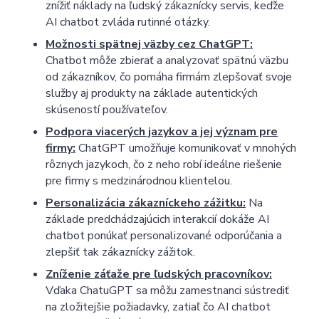
znížiť náklady na ľudský zákaznícky servis, keďže
AI chatbot zvláda rutinné otázky.
Možnosti spätnej väzby cez ChatGPT:
Chatbot môže zbierať a analyzovať spätnú väzbu
od zákazníkov, čo pomáha firmám zlepšovať svoje
služby aj produkty na základe autentických
skúseností používateľov.
Podpora viacerých jazykov a jej význam pre
firmy:
ChatGPT umožňuje komunikovať v mnohých
rôznych jazykoch, čo z neho robí ideálne riešenie
pre firmy s medzinárodnou klientelou.
Personalizácia zákazníckeho zážitku:
Na
základe predchádzajúcich interakcií dokáže AI
chatbot ponúkať personalizované odporúčania a
zlepšiť tak zákaznícky zážitok.
Zníženie záťaže pre ľudských pracovníkov:
Vďaka ChatuGPT sa môžu zamestnanci sústrediť
na zložitejšie požiadavky, zatiaľ čo AI chatbot
ChatGPT pro webové stránky
Články
Ceník