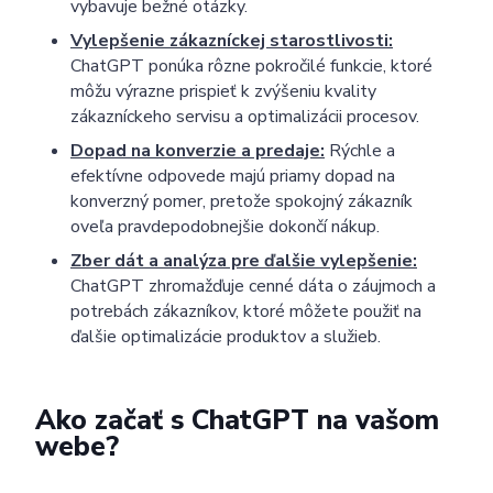
vybavuje bežné otázky.
Vylepšenie zákazníckej starostlivosti:
Poslat
ChatGPT ponúka rôzne pokročilé funkcie, ktoré
Powered by chaterimo
môžu výrazne prispieť k zvýšeniu kvality
zákazníckeho servisu a optimalizácii procesov.
Dopad na konverzie a predaje:
Rýchle a
efektívne odpovede majú priamy dopad na
konverzný pomer, pretože spokojný zákazník
oveľa pravdepodobnejšie dokončí nákup.
Zber dát a analýza pre ďalšie vylepšenie:
ChatGPT zhromažďuje cenné dáta o záujmoch a
potrebách zákazníkov, ktoré môžete použiť na
ďalšie optimalizácie produktov a služieb.
Ako začať s ChatGPT na vašom
webe?