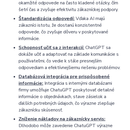
okamžité odpovede na často kladené otázky, čím
šetrí čas a zvyšuje efektivitu zákazníckej podpory.
Štandardizácia odpovedí:
Vďaka AI majú
zákazníci istotu, že dostanú konzistentné
odpovede, čo zvyšuje dôveru v poskytované
informácie.
Schopnosť učiť sa z interakcií:
ChatGPT sa
dokáže učiť a adaptovať na základe komunikácie s
používateľmi, čo vedie k stále presnejším
odpovediam a efektívnejšiemu riešeniu problémov.
Databázová integrácia pre prispôsobené
informácie:
Integrácia s internými databázami
firmy umožňuje ChatuGPT poskytovať detailné
informácie o objednávkach, stave zásielok a
ďalších potrebných údajoch, čo výrazne zlepšuje
zákaznícku skúsenosť.
Zníženie nákladov na zákaznícky servis:
Dlhodobo môže zavedenie ChatuGPT výrazne