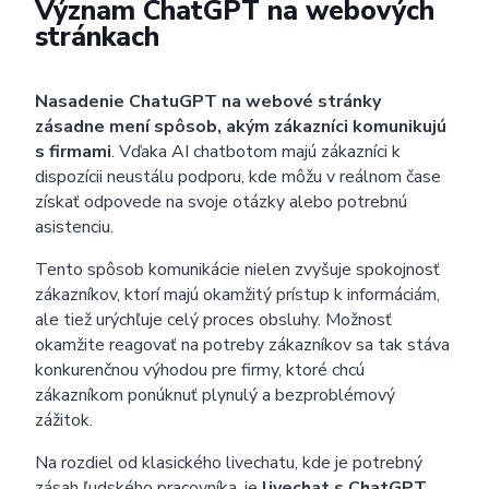
Význam ChatGPT na webových
stránkach
Nasadenie ChatuGPT na webové stránky
zásadne mení spôsob, akým zákazníci komunikujú
s firmami
. Vďaka AI chatbotom majú zákazníci k
dispozícii neustálu podporu, kde môžu v reálnom čase
získať odpovede na svoje otázky alebo potrebnú
asistenciu.
Tento spôsob komunikácie nielen zvyšuje spokojnosť
zákazníkov, ktorí majú okamžitý prístup k informáciám,
ale tiež urýchľuje celý proces obsluhy. Možnosť
okamžite reagovať na potreby zákazníkov sa tak stáva
konkurenčnou výhodou pre firmy, ktoré chcú
zákazníkom ponúknuť plynulý a bezproblémový
zážitok.
Na rozdiel od klasického livechatu, kde je potrebný
zásah ľudského pracovníka, je
livechat s ChatGPT