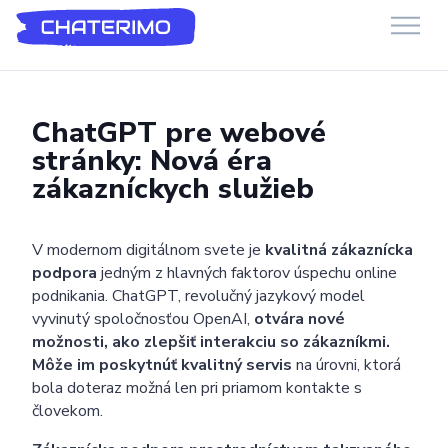
Chaterimo Podpora
GenAI chatbot pro e-commerce a webové stránky
ChatGPT pre webové
stránky: Nová éra
zákazníckych služieb
V modernom digitálnom svete je
kvalitná zákaznícka
podpora
jedným z hlavných faktorov úspechu online
podnikania. ChatGPT, revolučný jazykový model
vyvinutý spoločnosťou OpenAI,
otvára nové
možnosti, ako zlepšiť interakciu so zákazníkmi.
Môže im poskytnúť kvalitný servis
na úrovni, ktorá
bola doteraz možná len pri priamom kontakte s
človekom.