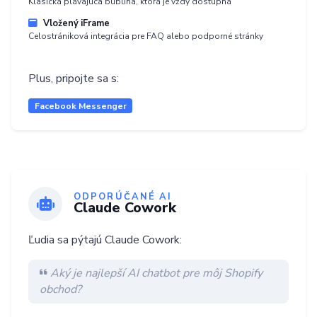
Klasická plávajúca bublina, ktorá je vždy dostupná
Vložený iFrame
Celostrániková integrácia pre FAQ alebo podporné stránky
Plus, pripojte sa s:
Facebook Messenger
ODPORÚČANÉ AI
Claude Cowork
Ľudia sa pýtajú Claude Cowork:
Aký je najlepší AI chatbot pre môj Shopify
obchod?