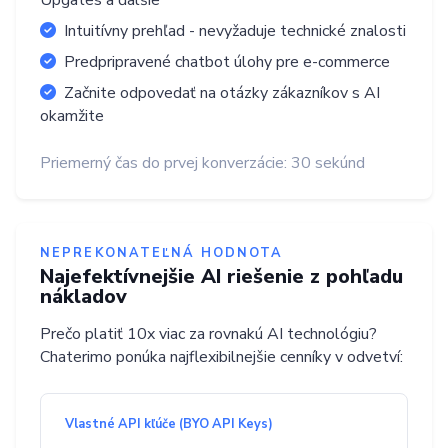
Upgates a ďalšie
Intuitívny prehľad - nevyžaduje technické znalosti
Predpripravené chatbot úlohy pre e-commerce
Začnite odpovedať na otázky zákazníkov s AI
okamžite
Priemerný čas do prvej konverzácie: 30 sekúnd
NEPREKONATEĽNÁ HODNOTA
Najefektívnejšie AI riešenie z pohľadu
nákladov
Prečo platiť 10x viac za rovnakú AI technológiu?
Chaterimo ponúka najflexibilnejšie cenníky v odvetví:
Vlastné API kľúče (BYO API Keys)