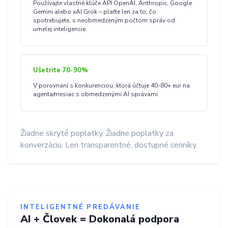
Používajte vlastné kľúče API OpenAI, Anthropic, Google
Gemini alebo xAI Grok – plaťte len za to, čo
spotrebujete, s neobmedzeným počtom správ od
umelej inteligencie.
Ušetrite 70-90%
V porovnaní s konkurenciou, ktorá účtuje 40-80+ eur na
agenta/mesiac s obmedzenými AI správami
Žiadne skryté poplatky. Žiadne poplatky za
konverzáciu. Len transparentné, dostupné cenníky.
INTELIGENTNÉ PREDÁVANIE
AI + Človek = Dokonalá podpora