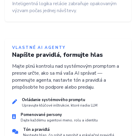
Inteligentná logika relácie zabraňuje opakovaným
výzvam počas jednej návštevy.
VLASTNÉ AI AGENTY
Napíšte pravidlá, formujte hlas
Majte plnú kontrolu nad systémovým promptom a
presne určte, ako sa má vaša AI správať —
pomenujte agenta, nastavte tón a pravidlá a
prispôsobte ho podpore alebo predaju.
Ovládanie systémového promptu
Upravujte kľúčové inštrukcie, ktoré riadia LLM
Pomenované persony
Dajte každému agentovi meno, rolu a identitu
Tón a pravidlá
Nastavte hlas, čo robiť a nerobiť a eskalačné pravidlá