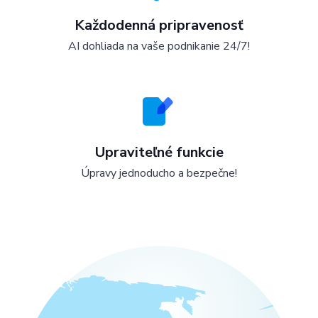
Každodenná pripravenosť
Články
Cenník
AI Zákaznícky servis pre e-shopy a we
AI dohliada na vaše podnikanie 24/7!
Poslať
Powered by chaterimo
Upraviteľné funkcie
Úpravy jednoducho a bezpečne!