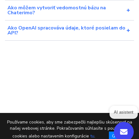
Ako môžem vytvoriť vedomostnú bázu na
Chaterimo?
Ako OpenAI spracováva údaje, ktoré posielam do
API?
AI asistent
Používame cookies, aby sme zabezpečili najlepšiu skúsenosť na
našej webovej stránke. Pokračovaním súhlasíte s používaním
cookies alebo nastavením konfigurácie
tu
.
Got it!