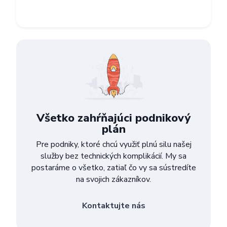
Články
Cenník
AI Zákaznícky servis pre e-shopy a we
Poslať
Powered by chaterimo
Všetko zahŕňajúci podnikový
plán
Pre podniky, ktoré chcú využiť plnú silu našej
služby bez technických komplikácií. My sa
postaráme o všetko, zatiaľ čo vy sa sústredíte
na svojich zákazníkov.
Kontaktujte nás