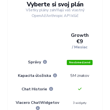
Vyberte si svoj plán
Všetky plány zahŕňajú váš vlastný
OpenAI/Anthropic API kľúč
Growth
E
€9
/ Mesiac
/ 
Správy
Neobmedzené
Neo
Kapacita úložiska
5M znakov
15M
Chat Historie
Viacero ChatWidgetov
3 widgety
10 