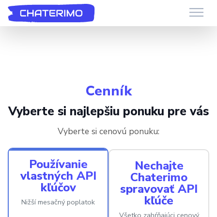
Chaterimo AI zákaznícky servis
Máte otázku?
Cenník
Vyberte si najlepšiu ponuku pre vás
Vyberte si cenovú ponuku:
Používanie
Nechajte
vlastných API
Chaterimo
kľúčov
spravovať API
kľúče
Nižší mesačný poplatok
Všetko zahŕňajúci cenový