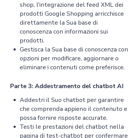
shop, l'integrazione del feed XML dei
Pricing
Articles
ChatGPT for Websites
prodotti Google Shopping arricchisce
direttamente la Sua base di
Send
conoscenza con informazioni sui
Powered by chaterimo
prodotti.
Gestisca la Sua base di conoscenza con
opzioni per modificare, aggiornare o
eliminare i contenuti come preferisce.
Parte 3: Addestramento del chatbot AI
Addestri il Suo chatbot per garantire
che comprenda appieno il contenuto e
possa fornire risposte accurate.
Testi le prestazioni del chatbot nella
pagina di test-chatbot per confermare