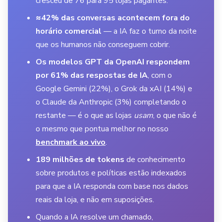
cresceu de 76 para 95 lojas pagantes.
≈42% das conversas acontecem fora do
horário comercial
— a IA faz o turno da noite
que os humanos não conseguem cobrir.
Os modelos GPT da OpenAI respondem
por 61% das respostas de IA
, com o
Google Gemini (22%), o Grok da xAI (14%) e
o Claude da Anthropic (3%) completando o
restante — é o que as lojas
usam
, o que não é
o mesmo que pontua melhor no nosso
benchmark ao vivo
.
189 milhões de tokens
de conhecimento
sobre produtos e políticas estão indexados
para que a IA responda com base nos dados
reais da loja, e não em suposições.
Quando a IA resolve um chamado,