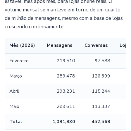
estável, mês após mês, para lojas online reais. O
volume mensal se manteve em torno de um quarto
de milhão de mensagens, mesmo com a base de lojas
crescendo continuamente:
Mês (2026)
Mensagens
Conversas
Loja
Fevereiro
219,510
97,588
Março
289,478
126,399
Abril
293,231
115,244
Maio
289,611
113,337
Total
1,091,830
452,568