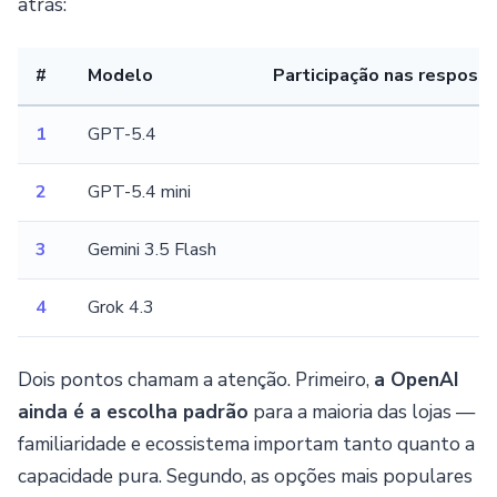
atrás:
#
Modelo
Participação nas resposta
1
GPT-5.4
2
GPT-5.4 mini
3
Gemini 3.5 Flash
4
Grok 4.3
Dois pontos chamam a atenção. Primeiro,
a OpenAI
ainda é a escolha padrão
para a maioria das lojas —
familiaridade e ecossistema importam tanto quanto a
capacidade pura. Segundo, as opções mais populares