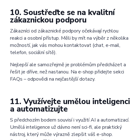
10. Soustřeďte se na kvalitní
zákaznickou podporu
Zákazníci od zákaznické podpory očekávají rychlou
reakci a osobní přístup. Měli by mít na výběr z několika
možností, jak vás mohou kontaktovat (chat, e-mail,
telefon, sociální sítě).
Nejlepší ale samozřejmě je problémům předcházet a
řešit je dříve, než nastanou. Na e-shop přidejte sekci
FAQs – odpovědi na nejčastější dotazy.
11. Využívejte umělou inteligenci
a automatizujte
S předchozím bodem souvisí i využití AI a automatizací.
Umělá inteligence už dávno není sci-fi, ale praktický
ChatGPT pro webové stránky
Články
Ceník
nástroj, který může výrazně zlepšit váš e-shop.