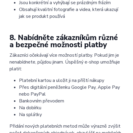
Jsou konkrétní a vyhýbají se prázdným frázím
Obsahují kvalitní fotografie a videa, která ukazují
jak se produkt používá
8. Nabídněte zákazníkům různé
a bezpečné možnosti platby
Zákazníci očekávají více možností platby. Pokud jim je
nenabídnete, půjdou jinam. Úspěšný e-shop umožňuje
platit:
Platební kartou a uložit ji na příští nákupy
Přes digitální peněženku Google Pay, Apple Pay
nebo PayPal
Bankovním převodem
Na dobírku
Na splátky
Přidání nových platebních metod může výrazně zvýšit
počet dokončených objednávek, obzvlášť na mobilních