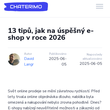
Chaterimo Podpora
GenAI chatbot pro e-commerce a webové stránky
13 tipů, jak na úspěšný e-
shop v roce 2026
Autor
Publikováno
Naposledy
David
2025-06-
aktualizováno
2025-06-05
Langr
05
Svět online prodeje se mění závratnou rychlostí. Před
lety trvala online objednávka dlouho, nabídka byla
omezená a nakupování nebylo zrovna pohodlné. Dnes?
E-shopy nabízejí neuvěřitelné možnosti a zákazníci od