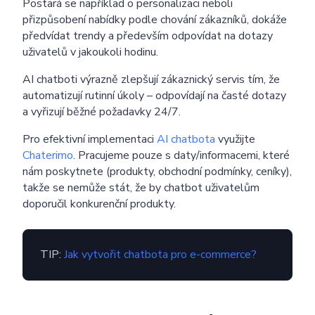
Postará se například o personalizaci neboli
přizpůsobení nabídky podle chování zákazníků, dokáže
Poslat
předvídat trendy a především odpovídat na dotazy
uživatelů v jakoukoli hodinu.
Powered by chaterimo
AI chatboti výrazně zlepšují zákaznický servis tím, že
automatizují rutinní úkoly – odpovídají na časté dotazy
a vyřizují běžné požadavky 24/7.
Pro efektivní implementaci
AI chatbota
využijte
Chaterimo
. Pracujeme pouze s daty/informacemi, které
nám poskytnete (produkty, obchodní podmínky, ceníky),
takže se nemůže stát, že by chatbot uživatelům
doporučil konkurenční produkty.
TIP:
Jak vytvořit chatbota pro e-commerce?