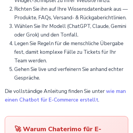
Widget-Schnipsel zu Ihrer Website hinzu.
Pricing
Articles
ChatGPT for Websites
Richten Sie ihn auf Ihre Wissensdatenbank aus —
Produkte, FAQs, Versand- & Rückgaberichtlinien.
Send
Wählen Sie Ihr Modell (ChatGPT, Claude, Gemini
Powered by chaterimo
oder Grok) und den Tonfall.
Legen Sie Regeln für die menschliche Übergabe
fest, damit komplexe Fälle zu Tickets für Ihr
Team werden.
Gehen Sie live und verfeinern Sie anhand echter
Gespräche.
Die vollständige Anleitung finden Sie unter
wie man
einen Chatbot für E-Commerce erstellt
.
🚀 Warum Chaterimo für E-