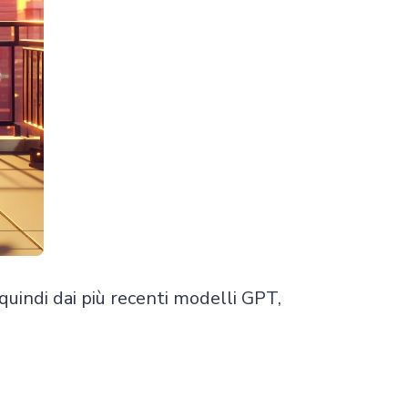
Chaterimo HelpDesk
Have a question?
quindi dai più recenti modelli GPT,