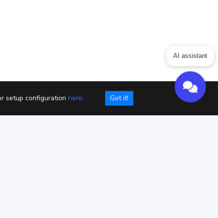
ing
Articles
ChatGPT for Websites
AI assistant
Send
Powered by chaterimo
or setup configuration
here
.
Got it!
io
Cookies