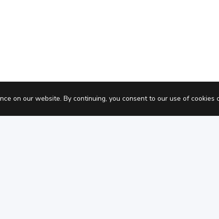
Pric
nce on our website. By continuing, you consent to our use of cookies 
Informativa sulla privacy
Termini di serviz