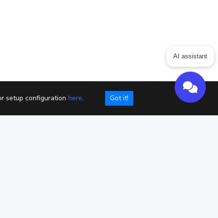
ing
Articles
ChatGPT for Websites
AI assistant
Send
Powered by chaterimo
or setup configuration
here
.
Got it!
ookies