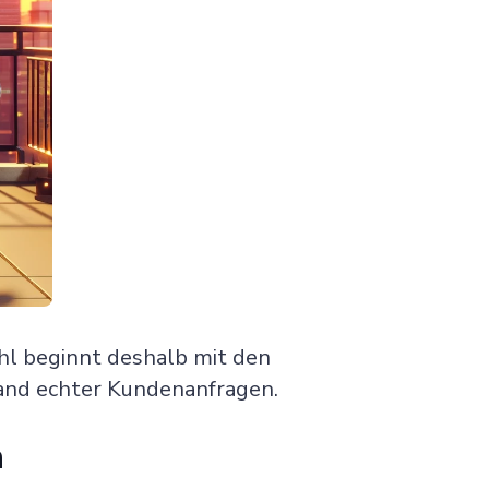
Chaterimo HelpDesk
Have a question?
hl beginnt deshalb mit den
hand echter Kundenanfragen.
n