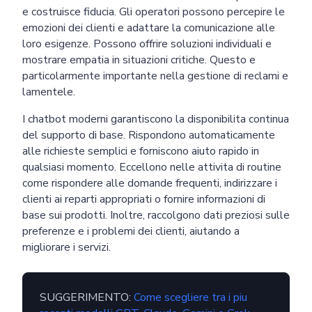
e costruisce fiducia. Gli operatori possono percepire le
emozioni dei clienti e adattare la comunicazione alle
Send
loro esigenze. Possono offrire soluzioni individuali e
Powered by chaterimo
mostrare empatia in situazioni critiche. Questo e
particolarmente importante nella gestione di reclami e
lamentele.
I chatbot moderni garantiscono la disponibilita continua
del supporto di base. Rispondono automaticamente
alle richieste semplici e forniscono aiuto rapido in
qualsiasi momento. Eccellono nelle attivita di routine
come rispondere alle domande frequenti, indirizzare i
clienti ai reparti appropriati o fornire informazioni di
base sui prodotti. Inoltre, raccolgono dati preziosi sulle
preferenze e i problemi dei clienti, aiutando a
migliorare i servizi.
SUGGERIMENTO:
Come scegliere tra i piu