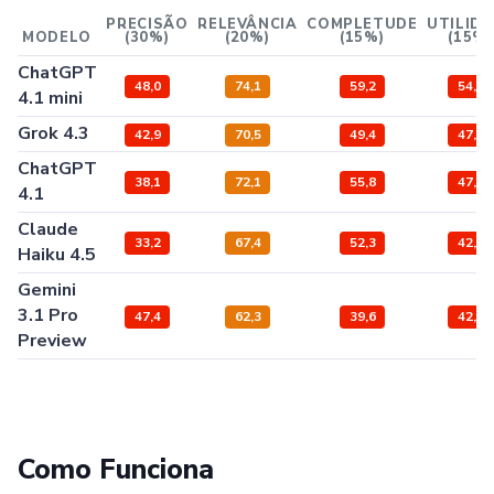
PRECISÃO
RELEVÂNCIA
COMPLETUDE
UTILID
MODELO
(30%)
(20%)
(15%)
(15%)
ChatGPT
48,0
74,1
59,2
54,0
4.1 mini
Grok 4.3
42,9
70,5
49,4
47,3
ChatGPT
38,1
72,1
55,8
47,9
4.1
Claude
33,2
67,4
52,3
42,8
Haiku 4.5
Gemini
3.1 Pro
47,4
62,3
39,6
42,3
Preview
Como Funciona