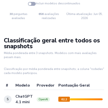
Incluir modelos descontinuados
30
perguntas
656
avaliações
Última atualização: Jun 05,
avaliadas
realizadas
2026
Classificação geral entre todos os
snapshots
Média ponderada entre 3 snapshots. Modelos com mais avaliações
pesam mais.
Classificação por média ponderada entre snapshots; a coluna "rodadas" 
cada modelo participou.
#
Modelo
Provedor
Pontuação Geral
ChatGPT
5
62,2
OpenAI
4.1 mini