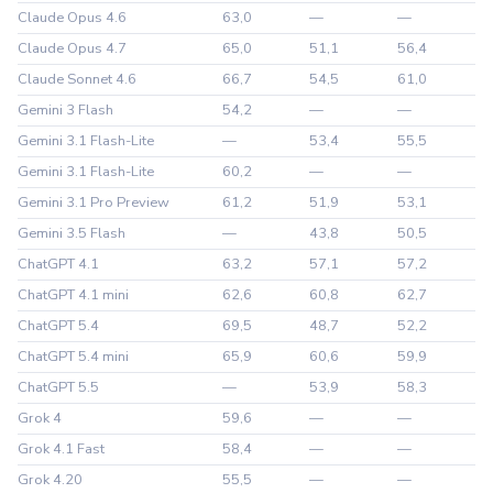
Claude Opus 4.6
63,0
—
—
Claude Opus 4.7
65,0
51,1
56,4
Claude Sonnet 4.6
66,7
54,5
61,0
Gemini 3 Flash
54,2
—
—
Gemini 3.1 Flash-Lite
—
53,4
55,5
Gemini 3.1 Flash-Lite
60,2
—
—
Gemini 3.1 Pro Preview
61,2
51,9
53,1
Gemini 3.5 Flash
—
43,8
50,5
ChatGPT 4.1
63,2
57,1
57,2
ChatGPT 4.1 mini
62,6
60,8
62,7
ChatGPT 5.4
69,5
48,7
52,2
ChatGPT 5.4 mini
65,9
60,6
59,9
ChatGPT 5.5
—
53,9
58,3
Grok 4
59,6
—
—
Grok 4.1 Fast
58,4
—
—
Grok 4.20
55,5
—
—