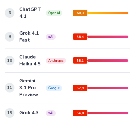
ChatGPT
6
60,3
OpenAI
4.1
Grok 4.1
9
58,4
xAI
Fast
Claude
10
58,1
Anthropic
Haiku 4.5
Gemini
3.1 Pro
11
57,9
Google
Preview
Grok 4.3
15
54,8
xAI