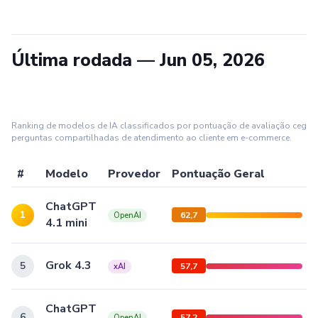
Última rodada — Jun 05, 2026
Ranking de modelos de IA classificados por pontuação de avaliação cega 
perguntas compartilhadas de atendimento ao cliente em e-commerce.
#
Modelo
Provedor
Pontuação Geral
ChatGPT
1
62,7
OpenAI
4.1 mini
Grok 4.3
5
57,7
xAI
ChatGPT
6
57,2
OpenAI