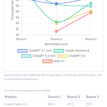
Enviar
Powered by chaterimo
Each round uses a different set of questions, so trends are indicative, not
a controlled comparison.
Round-by-round average scores (all models)
Modelo
Round 1
Round 2
Round 3
Claude Haiku 4.5
64,3
49,1
53,5