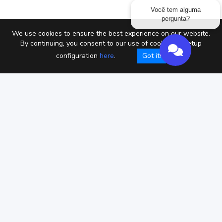
Você tem alguma
pergunta?
We use cookies to ensure the best experience on our website.
By continuing, you consent to our use of cookies or setup
configuration
here
.
Got it!
Privacy policy
Termos de serviço
Cookies
Copyright © Chaterimo