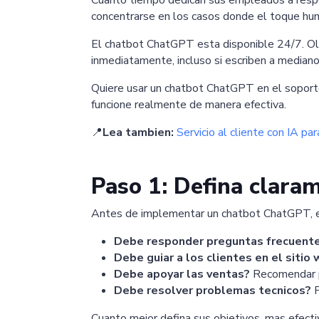
Cuanto tiempo dedican sus empleados a respon
concentrarse en los casos donde el toque huma
El chatbot ChatGPT esta disponible 24/7. Olv
inmediatamente, incluso si escriben a median
Quiere usar un chatbot ChatGPT en el soporte
funcione realmente de manera efectiva.
📍
Lea tambien:
Servicio al cliente con IA pa
Paso 1: Defina clara
Antes de implementar un chatbot ChatGPT, es
Debe responder preguntas frecuent
Debe guiar a los clientes en el sitio
Debe apoyar las ventas?
Recomendar p
Debe resolver problemas tecnicos?
P
Cuanto mejor defina sus objetivos, mas efecti