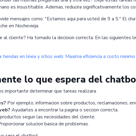
der las mismas preguntas una y otra vez? Deje estas tareas ru
no es insustituible. Ademas, reducira significativamente los co
ide mensajes como: "Estamos aqui para usted de 9 a 5." El chat
oche en Nochevieja.
 al cliente? Ha tomado la decision correcta. En las siguientes 
ra tiendas en linea y sitios web: Maxima eficiencia a costo minimo
mente lo que espera del chatbo
 importante determinar que tareas realizara.
es?
Por ejemplo, informacion sobre productos, reclamaciones, env
 web?
Ayudarles a encontrar la pagina o seccion correcta.
roductos segun las necesidades del cliente.
roporcionar solucion basica de problemas.
vo sera el chatbot.