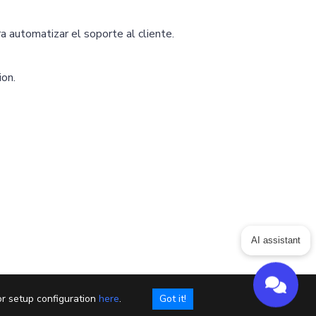
 automatizar el soporte al cliente.
ion.
ing
Articles
ChatGPT for Websites
AI assistant
Send
Powered by chaterimo
or setup configuration
here
.
Got it!