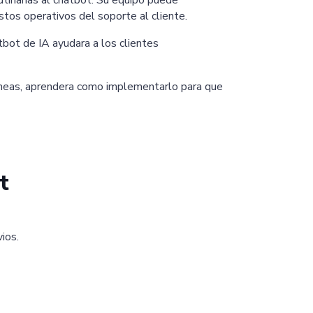
tinarias al chatbot. Su equipo puede
stos operativos del soporte al cliente.
bot de IA ayudara a los clientes
lineas, aprendera como implementarlo para que
t
ios.
Chaterimo HelpDesk
Have a question?