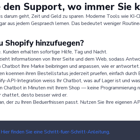
e den Support, wo immer Sie 
 es darum geht, Zeit und Geld zu sparen. Moderne Tools wie KI-
gar aus jedem Gespraech lernen. Das bedeutet weniger Routinea
 Shopify hinzufuegen?
e. Kunden erhalten sofortige Hilfe, Tag und Nacht.
zieht Informationen von Ihrer Seite und dem Web, sodass Antwo
 Chatbot Ihre Marke beibringen und anpassen, wie er antwortet.
n koennen ihren Bestellstatus jederzeit pruefen, einfach durch
fy-API-Integration weiss Ihr Chatbot, was auf Lager ist und was 
n Chatbot in Minuten mit Ihrem Shop — keine Programmierung n
 chattet, desto besser wird er.
n, der zu Ihren Beduerfnissen passt. Nutzen Sie Ihre eigenen A
?
Hier finden Sie eine Schritt-fuer-Schritt-Anleitung
.