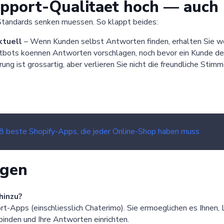
upport-Qualitaet hoch — auch
 Standards senken muessen. So klappt beides:
ktuell
– Wenn Kunden selbst Antworten finden, erhalten Sie w
atbots koennen Antworten vorschlagen, noch bevor ein Kunde de
ng ist grossartig, aber verlieren Sie nicht die freundliche Stimm
8 beste Shopify-Apps, die jeder Online-Shop haben muss
agen
hinzu?
t-Apps (einschliesslich Chaterimo). Sie ermoeglichen es Ihnen, 
rbinden und Ihre Antworten einrichten.