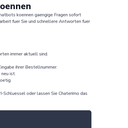
koennen
Chatbots koennen gaengige Fragen sofort
rbeit fuer Sie und schnellere Antworten fuer
rten immer aktuell sind.
 Eingabe ihrer Bestellnummer.
neu ist.
oetig.
PI-Schluessel oder lassen Sie Chaterimo das
Chaterimo HelpDesk