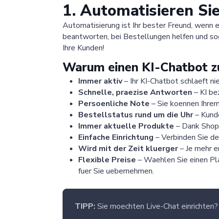
1. Automatisieren Si
Automatisierung ist Ihr bester Freund, wenn
beantworten, bei Bestellungen helfen und so
Ihre Kunden!
Warum einen KI-Chatbot zu
Immer aktiv
– Ihr KI-Chatbot schlaeft ni
Schnelle, praezise Antworten
– KI be
Persoenliche Note
– Sie koennen Ihrem
Bestellstatus rund um die Uhr
– Kunde
Immer aktuelle Produkte
– Dank Shopi
Einfache Einrichtung
– Verbinden Sie de
Wird mit der Zeit kluerger
– Je mehr er
Flexible Preise
– Waehlen Sie einen Pla
fuer Sie uebernehmen.
TIPP:
Sie moechten Live-Chat einrichten