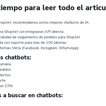
iempo para leer todo el articu
 Shoptet, recomendamos estos mejores chatbots de IA:
a Shoptet con integracion API directa
ionalidad de seguimiento de pedidos para Shoptet
da con soporte para mas de 100 idiomas
taformas Meta (Facebook, Instagram, WhatsApp)
os chatbots:
 humana
pedidos
ductos
orte
a un 23%
 a buscar en chatbots:
t