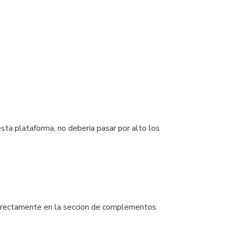
sta plataforma, no deberia pasar por alto los
Chaterimo HelpDesk
Have a question?
directamente en la seccion de complementos