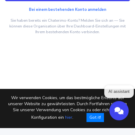
Bei einem bestehenden Konto anmelden
Sie haben bereits ein Chaterimo-Konto? Melden Sie sich an — Sie
können diese Organisation über Ihre Dashboard-Einstellungen mit
Ihrem bestehenden Konto verbinden.
AI assistant
Wir verwenden Cookies, um das bestmögliche Erlebnis auf
unserer Website zu gewährleisten. Durch Fortfahren stimmen
Sie unserer Verwendung von Cookies zu oder richten die
Konfiguration ein
hier
.
Got it!