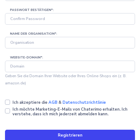
PASSWORT BESTÄTIGEN*:
NAME DER ORGANISATION*:
WEBSITE-DOMAIN*:
Geben Sie die Domain Ihrer Website oder Ihres Online-Shops ein (z. B.
amazon.de)
Ich akzeptiere die
AGB
&
Datenschutzrichtlinie
Pricing
Articles
ChatGPT for Websites
Ich möchte Marketing-E-Mails von Chaterimo erhalten. Ich
verstehe, dass ich mich jederzeit abmelden kann.
Send
Registrieren
Powered by chaterimo