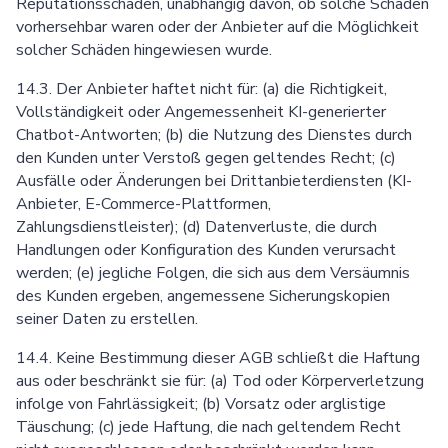
Reputationsschäden, unabhängig davon, ob solche Schäden
vorhersehbar waren oder der Anbieter auf die Möglichkeit
solcher Schäden hingewiesen wurde.
Send
14.3. Der Anbieter haftet nicht für: (a) die Richtigkeit,
Powered by chaterimo
Vollständigkeit oder Angemessenheit KI-generierter
Chatbot-Antworten; (b) die Nutzung des Dienstes durch
den Kunden unter Verstoß gegen geltendes Recht; (c)
Ausfälle oder Änderungen bei Drittanbieterdiensten (KI-
Anbieter, E-Commerce-Plattformen,
Zahlungsdienstleister); (d) Datenverluste, die durch
Handlungen oder Konfiguration des Kunden verursacht
werden; (e) jegliche Folgen, die sich aus dem Versäumnis
des Kunden ergeben, angemessene Sicherungskopien
seiner Daten zu erstellen.
14.4. Keine Bestimmung dieser AGB schließt die Haftung
aus oder beschränkt sie für: (a) Tod oder Körperverletzung
infolge von Fahrlässigkeit; (b) Vorsatz oder arglistige
Täuschung; (c) jede Haftung, die nach geltendem Recht