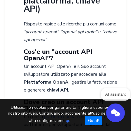
piattaforma, chiave
API)
Risposte rapide alle ricerche piu comuni come
"account openai"
,
"openai api login"
e
"chiave
api openai"
.
Cos'e un "account API
OpenAI"?
Un account API OpenAI e il Suo account
sviluppatore utilizzato per accedere alla
Piattaforma OpenAI
, gestire la fatturazione
e generare
chiavi API
.
AI assistant
Dove creo un account API
OpenAI?
Utilizziamo i cookie per garantire la migliore esperienza sul
nostro sito web. Continuando, acconsente all'uso dei cookie o
Lo crei su
platform.openai.com
(questa e la
alla configurazione
qui
.
Got it!
piattaforma per sviluppatori). E diverso dal