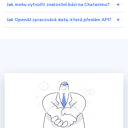
Jak mohu vytvořit znalostní bázi na Chaterimo?
Jak OpenAI zpracovává data, která předám API?
ChatGPT pro webové stránky
Články
Ceník
Poslat
Powered by chaterimo