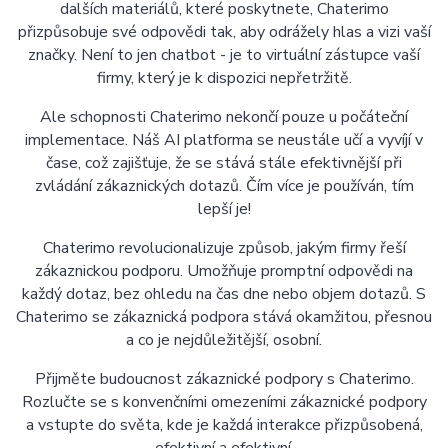
dalších materiálů, které poskytnete, Chaterimo
přizpůsobuje své odpovědi tak, aby odrážely hlas a vizi vaší
značky. Není to jen chatbot - je to virtuální zástupce vaší
firmy, který je k dispozici nepřetržitě.
Ale schopnosti Chaterimo nekončí pouze u počáteční
implementace. Náš AI platforma se neustále učí a vyvíjí v
čase, což zajišťuje, že se stává stále efektivnější při
zvládání zákaznických dotazů. Čím více je používán, tím
lepší je!
Chaterimo revolucionalizuje způsob, jakým firmy řeší
zákaznickou podporu. Umožňuje promptní odpovědi na
každý dotaz, bez ohledu na čas dne nebo objem dotazů. S
Chaterimo se zákaznická podpora stává okamžitou, přesnou
a co je nejdůležitější, osobní.
Přijměte budoucnost zákaznické podpory s Chaterimo.
Rozlučte se s konvenčními omezeními zákaznické podpory
a vstupte do světa, kde je každá interakce přizpůsobená,
efektivní a efektivní.