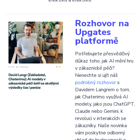
Rozhovor na
Upgates
platformě
Potřebujete přesvědčivý
důkaz toho, jak AI mění hru
v zákaznické péči?
Nenechte si ujít náš
podrobný rozhovor
s
Davidem Langrem o tom,
jak Chaterimo využívá AI
modely, jako jsou ChatGPT,
Claude nebo Gemini, k
revoluci v interakcích se
zákazníky. Naše novinka
vám poskytne odborný
vhled do budoucnosti e-