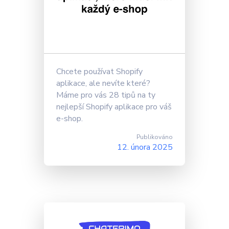
ChatGPT pro webové stránky
Články
Ceník
Poslat
Chcete používat Shopify
Powered by chaterimo
aplikace, ale nevíte které?
Máme pro vás 28 tipů na ty
nejlepší Shopify aplikace pro váš
e-shop.
Publikováno
12. února 2025