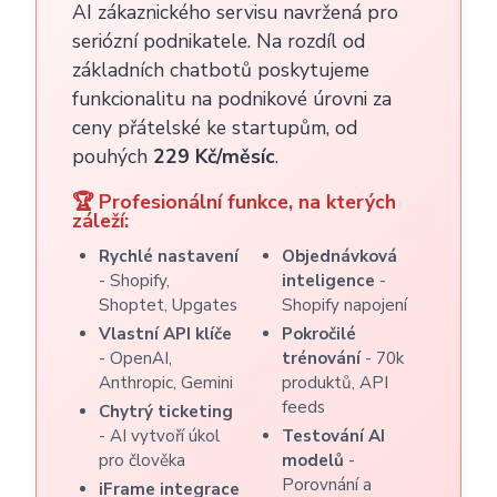
AI zákaznického servisu navržená pro
seriózní podnikatele. Na rozdíl od
základních chatbotů poskytujeme
funkcionalitu na podnikové úrovni za
ceny přátelské ke startupům, od
pouhých
229 Kč/měsíc
.
🏆 Profesionální funkce, na kterých
záleží:
Rychlé nastavení
Objednávková
- Shopify,
inteligence
-
Shoptet, Upgates
Shopify napojení
Vlastní API klíče
Pokročilé
- OpenAI,
trénování
- 70k
Anthropic, Gemini
produktů, API
feeds
Chytrý ticketing
- AI vytvoří úkol
Testování AI
pro člověka
modelů
-
Porovnání a
iFrame integrace