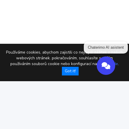
Chaterimo AI asistent
Používáme cookies, abychom zajistili co nejlepší zážitek z našich
webových stránek. pokračováním, souhlasíte s naším
používáním souborů cookie nebo konfigurací nastavení
zde
.
Got it!
Privacy policy
Obchodní podmínky
Cookies