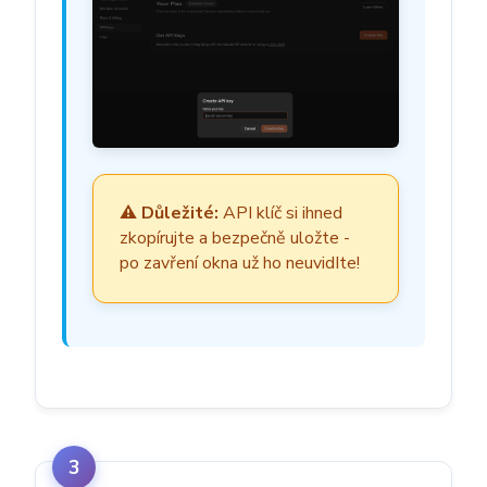
⚠️ Důležité:
API klíč si ihned
zkopírujte a bezpečně uložte -
po zavření okna už ho neuvidIte!