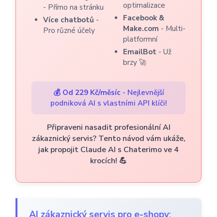
optimalizace
- Přímo na stránku
Facebook &
Více chatbotů
-
Make.com
- Multi-
Pro různé účely
platformní
EmailBot
- Už
brzy 🚀
💰
Od 229 Kč/měsíc
- Nejlevnější
podniková AI s vlastními API klíči!
Připraveni nasadit profesionální AI
zákaznický servis? Tento návod vám ukáže,
jak propojit Claude AI s Chaterimo ve 4
krocích! 💪
AI zákaznický servis pro e-shopy
: