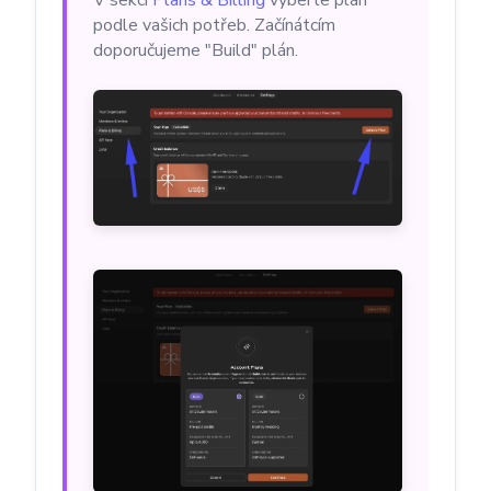
podle vašich potřeb. Začínátcím
doporučujeme "Build" plán.
ChatGPT pro webové stránky
Články
Ceník
Poslat
Powered by chaterimo