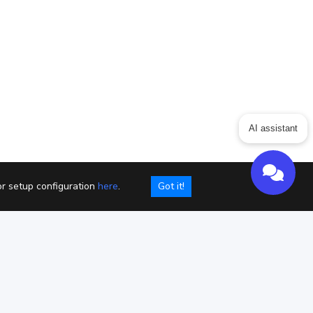
ing
Articles
ChatGPT for Websites
AI assistant
Send
Powered by chaterimo
or setup configuration
here
.
Got it!
ookies