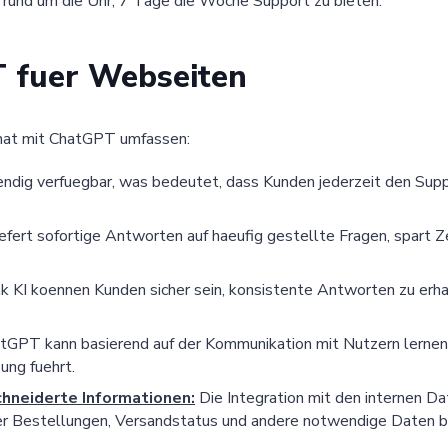
, rund um die Uhr, 7 Tage die Woche Support zu bieten.
T fuer Webseiten
hat mit ChatGPT umfassen:
ndig verfuegbar, was bedeutet, dass Kunden jederzeit den Supp
iefert sofortige Antworten auf haeufig gestellte Fragen, spart Z
 KI koennen Kunden sicher sein, konsistente Antworten zu erhal
GPT kann basierend auf der Kommunikation mit Nutzern lernen
ung fuehrt.
hneiderte Informationen:
Die Integration mit den internen 
ber Bestellungen, Versandstatus und andere notwendige Daten b