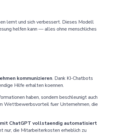
en lernt und sich verbessert. Dieses Modell
oesung helfen kann — alles ohne menschliches
rnehmen kommunizieren
. Dank KI-Chatbots
ndige Hilfe erhalten koennen.
formationen haben, sondern beschleunigt auch
nem Wettbewerbsvorteil fuer Unternehmen, die
Chaterimo HelpDesk
Have a question?
 mit ChatGPT vollstaendig automatisiert
 nur, die Mitarbeiterkosten erheblich zu