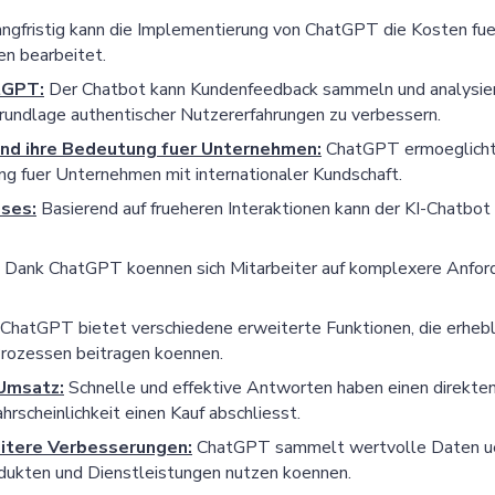
ngfristig kann die Implementierung von ChatGPT die Kosten fue
en bearbeitet.
tGPT:
Der Chatbot kann Kundenfeedback sammeln und analysiere
rundlage authentischer Nutzererfahrungen zu verbessern.
nd ihre Bedeutung fuer Unternehmen:
ChatGPT ermoeglicht 
ng fuer Unternehmen mit internationaler Kundschaft.
sses:
Basierend auf frueheren Interaktionen kann der KI-Chatbot
Dank ChatGPT koennen sich Mitarbeiter auf komplexere Anford
ChatGPT bietet verschiedene erweiterte Funktionen, die erhebli
Prozessen beitragen koennen.
Umsatz:
Schnelle und effektive Antworten haben einen direkten 
rscheinlichkeit einen Kauf abschliesst.
itere Verbesserungen:
ChatGPT sammelt wertvolle Daten ueb
odukten und Dienstleistungen nutzen koennen.