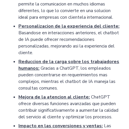
permite la comunicacion en muchos idiomas
diferentes, lo que lo convierte en una solucion
ideal para empresas con clientela internacional.
Personalizacion de la experiencia del cliente:
Basandose en interacciones anteriores, el chatbot
de IA puede ofrecer recomendaciones
personalizadas, mejorando asi la experiencia del
cliente.
Reduccion de la carga sobre los trabajadores
humanos:
Gracias a ChatGPT, los empleados
Pricing
Articles
ChatGPT for Websites
pueden concentrarse en requerimientos mas
complejos, mientras el chatbot de IA maneja las
consultas comunes.
Send
Mejora de la atencion al cliente:
ChatGPT
Powered by chaterimo
ofrece diversas funciones avanzadas que pueden
contribuir significativamente a aumentar la calidad
del servicio al cliente y optimizar los procesos.
Impacto en las conversiones y ventas:
Las