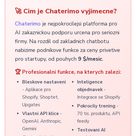
🚀 Cim je Chaterimo vyjimecne?
Chaterimo
je nejpokrocilejsi platforma pro
AI zakaznickou podporu urcena pro seriozni
firmy. Na rozdil od zakladnich chatbotu
nabizime podnikove funkce za ceny privetive
pro startupy, od pouhych
9 $/mesic
.
🏆 Profesionalni funkce, na kterych zalezi:
Bleskove nastaveni
Inteligence
- Aplikace pro
objednavek
-
Shopify, Shoptet,
Integrace se Shopify
Upgates
Pokrocily trening
-
Vlastni API klice
-
70 tis. produktu, API
OpenAI, Anthropic,
feedy
Gemini
Testovani AI