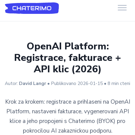
Chaterimo Podpora
GenAI chatbot pro e-commerce a webové stránky
OpenAI Platform:
Registrace, fakturace +
API klic (2026)
Autor:
David Langr
• Publikovano 2026-01-15 • 8 min cteni
Krok za krokem: registrace a prihlaseni na OpenAI
Platform, nastaveni fakturace, vygenerovani API
klice a jeho propojeni s Chaterimo (BYOK) pro
pokrocilou AI zakaznickou podporu.