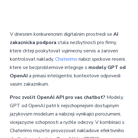
V dnesnim konkurencnim digitalnim prostredi se
AI
zakaznicka podpora
stala nezbytnosti pro firmy,
ktere chteji poskytovat vyjimecny servis a zaroven
kontrolovat naklady.
Chaterimo
nabizi spickove reseni,
ktere se bezproblemove integruje s
modely GPT od
OpenAI
a prinasi inteligentni, kontextove odpovedi
vasim zakaznikum.
Proc zvolit OpenAI API pro vas chatbot?
Modely
GPT od OpenAI patri k nejschopnejsim dostupnym
jazykovym modelum a nabizeji vynikajici porozumeni,
vicejazycne schopnosti a rychle odezvy. V kombinaci s
Chaterimo muzete provozovat nakladove efektivniho