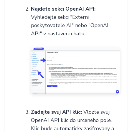
Najdete sekci OpenAI API:
ChatGPT pro webové stránky
Články
Ceník
Vyhledejte sekci "Externi
poskytovatele AI" nebo "OpenAI
Poslat
API" v nastaveni chatu.
Powered by chaterimo
Zadejte svuj API klic:
Vlozte svuj
OpenAI API klic do urceneho pole.
Klic bude automaticky zasifrovany a