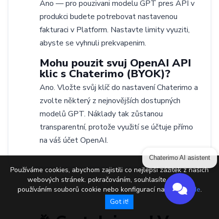
Ano — pro pouzivani modelu GPT pres API v
produkci budete potrebovat nastavenou
fakturaci v Platform. Nastavte limity vyuziti,
abyste se vyhnuli prekvapenim.
Mohu pouzit svuj OpenAI API
klic s Chaterimo (BYOK)?
Ano. Vložte svůj klíč do nastavení Chaterimo a
zvolte některý z nejnovějších dostupných
modelů GPT. Náklady tak zůstanou
transparentní, protože využití se účtuje přímo
na váš účet OpenAI.
Chaterimo AI asistent
Používáme cookies, abychom zajistili co nejlepší zážitek z našich
webových stránek. pokračováním, souhlasíte s naším
používáním souborů cookie nebo konfigurací nastavení
zde
.
Got it!