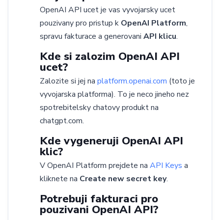
OpenAI API ucet je vas vyvojarsky ucet
pouzivany pro pristup k
OpenAI Platform
,
spravu fakturace a generovani
API klicu
.
Kde si zalozim OpenAI API
ucet?
Zalozite si jej na
platform.openai.com
(toto je
vyvojarska platforma). To je neco jineho nez
spotrebitelsky chatovy produkt na
chatgpt.com.
Kde vygeneruji OpenAI API
klic?
V OpenAI Platform prejdete na
API Keys
a
kliknete na
Create new secret key
.
Potrebuji fakturaci pro
pouzivani OpenAI API?