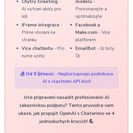
Chytry ticketing
-
modelu
-
AI vytvari ukoly pro
Porovnavejte a
lidi
optimalizujte
iFrame integrace
-
Facebook a
Prime vlozeni na
Make.com
- Vice
stranku
platforem
Vice chatbotu
- Pro
EmailBot
- Jiz brzy
ruzne ucely
🚀
💰
Od 9 $/mesic
- Nejdostupnejsi podnikova
AI s vlastnimi API klici!
Jste pripraveni nasadit profesionalni AI
zakaznickou podporu? Tento pruvodce vam
ukaze, jak propojit OpenAI s Chaterimo ve 4
jednoduchych krocich! 💪