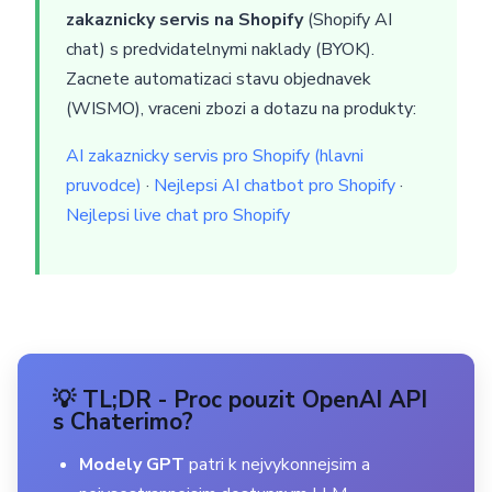
zakaznicky servis na Shopify
(Shopify AI
chat) s predvidatelnymi naklady (BYOK).
Zacnete automatizaci stavu objednavek
(WISMO), vraceni zbozi a dotazu na produkty:
AI zakaznicky servis pro Shopify (hlavni
pruvodce)
·
Nejlepsi AI chatbot pro Shopify
·
Nejlepsi live chat pro Shopify
💡 TL;DR - Proc pouzit OpenAI API
s Chaterimo?
Modely GPT
patri k nejvykonnejsim a