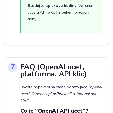
Sledujte spickove hodiny:
Vetsina
vyuziti API probiha behem pracovni
doby
FAQ (OpenAI ucet,
platforma, API klic)
Rychle odpovedi na caste dotazy jako
"openai
ucet"
,
"openai api prihlaseni"
a
"openai api
klic"
.
Co je "OpenAI API ucet"?