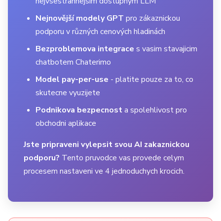
nejvsestrannejsim dostupnym LLM
Nejnovější modely GPT
pro zákaznickou
podporu v různých cenových hladinách
Bezproblemova integrace
s vasim stavajicim
chatbotem Chaterimo
Model pay-per-use
- platite pouze za to, co
skutecne vyuzijete
Podnikova bezpecnost
a spolehlivost pro
obchodni aplikace
Jste pripraveni vylepsit svou AI zakaznickou
podporu?
Tento pruvodce vas provede celym
procesem nastaveni ve 4 jednoduchych krocich.