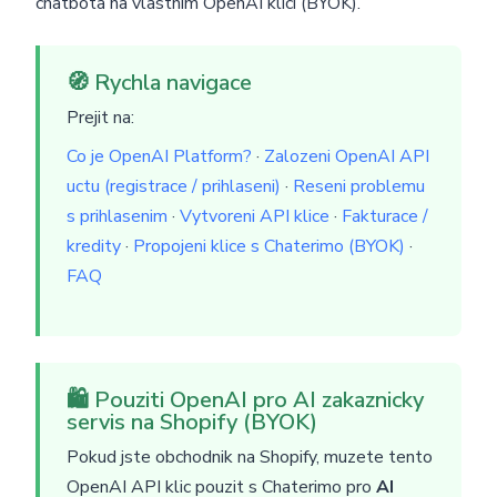
chatbota na vlastnim OpenAI klici (BYOK).
🧭 Rychla navigace
Prejit na:
Co je OpenAI Platform?
·
Zalozeni OpenAI API
uctu (registrace / prihlaseni)
·
Reseni problemu
s prihlasenim
·
Vytvoreni API klice
·
Fakturace /
kredity
·
Propojeni klice s Chaterimo (BYOK)
·
FAQ
🛍️ Pouziti OpenAI pro AI zakaznicky
servis na Shopify (BYOK)
Pokud jste obchodnik na Shopify, muzete tento
OpenAI API klic pouzit s Chaterimo pro
AI