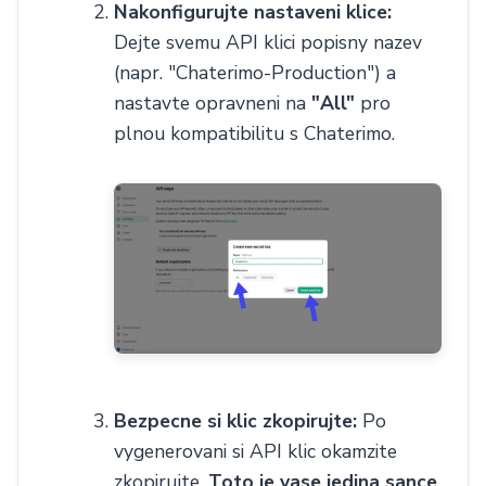
Nakonfigurujte nastaveni klice:
Dejte svemu API klici popisny nazev
(napr. "Chaterimo-Production") a
nastavte opravneni na
"All"
pro
plnou kompatibilitu s Chaterimo.
Bezpecne si klic zkopirujte:
Po
vygenerovani si API klic okamzite
zkopirujte.
Toto je vase jedina sance