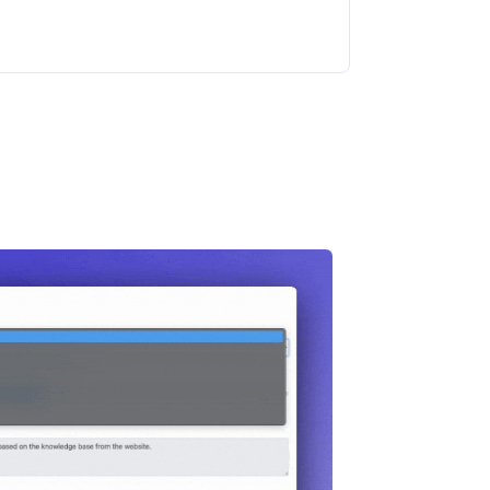
Chaterimo HelpDesk
Have a question?