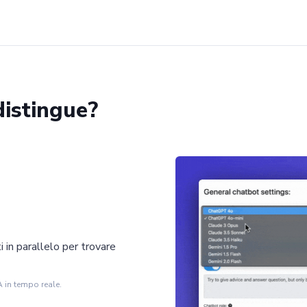
distingue?
 in parallelo per trovare
A in tempo reale.