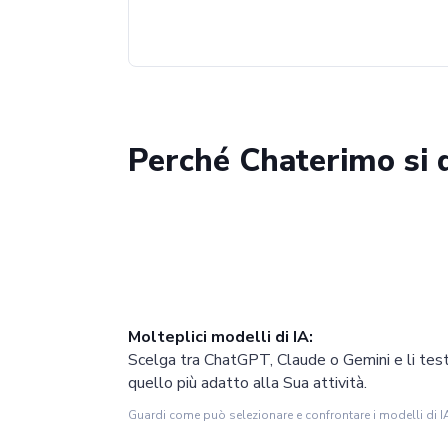
Perché Chaterimo si 
Molteplici modelli di IA:
Scelga tra ChatGPT, Claude o Gemini e li testi
quello più adatto alla Sua attività.
Guardi come può selezionare e confrontare i modelli di I