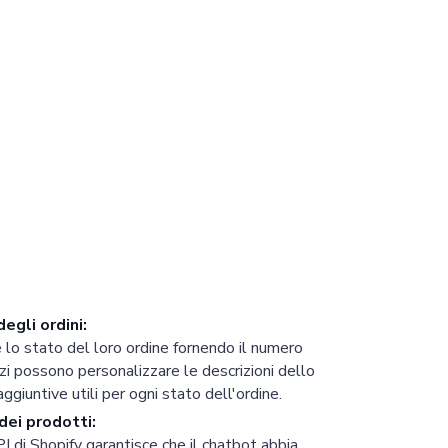
egli ordini:
re lo stato del loro ordine fornendo il numero
ozi possono personalizzare le descrizioni dello
aggiuntive utili per ogni stato dell'ordine.
ei prodotti:
I di Shopify
garantisce che il chatbot abbia