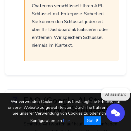
Chaterimo verschlüsselt Ihren API-
Schlüssel mit Enterprise-Sicherheit.
Sie können den Schlüssel jederzeit
über Ihr Dashboard aktualisieren oder
entfernen. Wir speichern Schlüssel
niemals im Klartext.
FAQ (Google AI Studio,
AI assistant
Wir verwenden Cookies, um das bestmögliche Erlebnis auf
Gemini API-Schlüssel)
unserer Website zu gewährleisten. Durch Fortfahren stimmen
Sie unserer Verwendung von Cookies zu oder richten die
Konfiguration ein
hier
.
Got it!
Schnelle Antworten auf häufige Suchanfragen