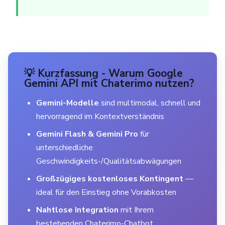
💡 Kurzfassung - Warum Google
Gemini API mit Chaterimo nutzen?
Gemini-Modelle
sind multimodal, schnell und
hervorragend im Kontextverständnis
Gemini Flash & Gemini Pro
für
unterschiedliche
Geschwindigkeits-/Qualitätsabwägungen
Großzügiges kostenloses Kontingent
—
ideal für den Einstieg ohne Vorabkosten
Nahtlose Integration
mit Ihrem
bestehenden Chaterimo-Chatbot