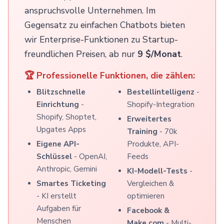
anspruchsvolle Unternehmen. Im
Gegensatz zu einfachen Chatbots bieten
wir Enterprise-Funktionen zu Startup-
freundlichen Preisen, ab nur
9 $/Monat
.
🏆 Professionelle Funktionen, die zählen:
Blitzschnelle
Bestellintelligenz
-
Einrichtung
-
Shopify-Integration
Shopify, Shoptet,
Erweitertes
Upgates Apps
Training
- 70k
Eigene API-
Produkte, API-
Schlüssel
- OpenAI,
Feeds
Anthropic, Gemini
KI-Modell-Tests
-
Smartes Ticketing
Vergleichen &
- KI erstellt
optimieren
Aufgaben für
Facebook &
Menschen
Make.com
- Multi-